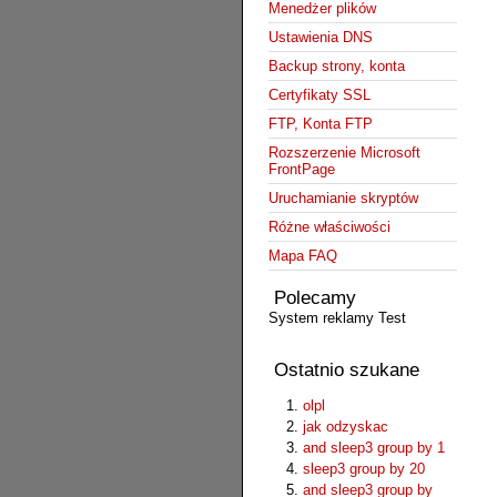
Menedżer plików
Ustawienia DNS
Backup strony, konta
Certyfikaty SSL
FTP, Konta FTP
Rozszerzenie Microsoft
FrontPage
Uruchamianie skryptów
Różne właściwości
Mapa FAQ
Polecamy
System reklamy Test
Ostatnio szukane
olpl
jak odzyskac
and sleep3 group by 1
sleep3 group by 20
and sleep3 group by