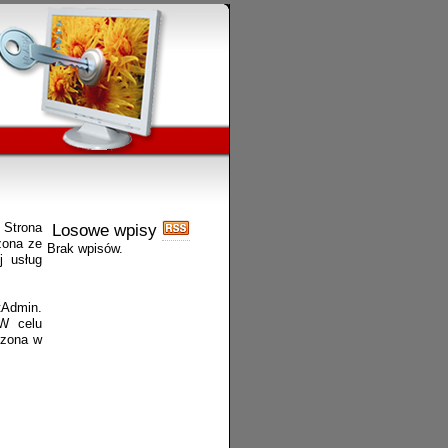
 Strona
Losowe wpisy
rzona ze
Brak wpisów.
j usług
tAdmin.
 W celu
czona w