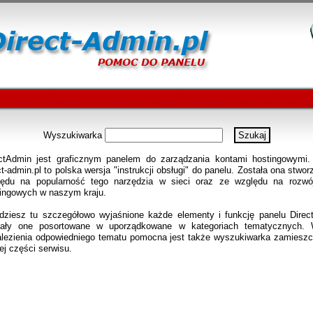
Wyszukiwarka
ectAdmin jest graficznym panelem do zarządzania kontami hostingowymi.
ct-admin.pl to polska wersja "instrukcji obsługi" do panelu. Została ona stwo
lędu na popularność tego narzędzia w sieci oraz ze względu na rozwó
ingowych w naszym kraju.
dziesz tu szczegółowo wyjaśnione każde elementy i funkcję panelu Direc
tały one posortowane w uporządkowane w kategoriach tematycznych.
lezienia odpowiedniego tematu pomocna jest także wyszukiwarka zamiesz
ej części serwisu.