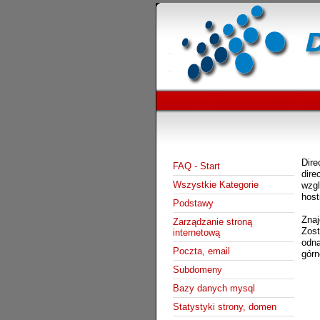
Dir
FAQ - Start
dire
Wszystkie Kategorie
wzg
host
Podstawy
Znaj
Zarządzanie stroną
Zos
internetową
odna
Poczta, email
górn
Subdomeny
Bazy danych mysql
Statystyki strony, domen