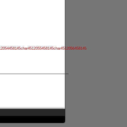
12054458145char4512055458145char4512056458145