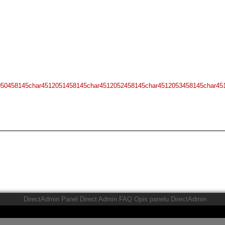
050458145char4512051458145char4512052458145char4512053458145char45
DirectAdmin Panel Direct Admin FAQ Opis panelu DirectAdmin