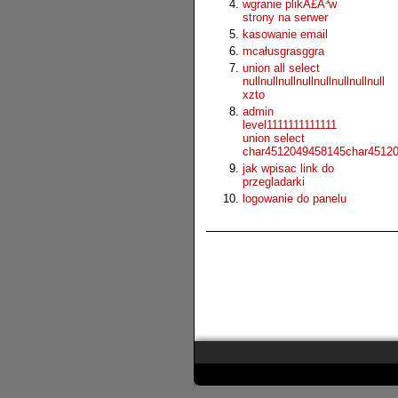
wgranie plikÃ£Â³w
strony na serwer
kasowanie email
mcałusgrasggra
union all select
nullnullnullnullnullnullnullnull
xzto
admin
level1111111111111
union select
char4512049458145char4512
jak wpisac link do
przegladarki
logowanie do panelu