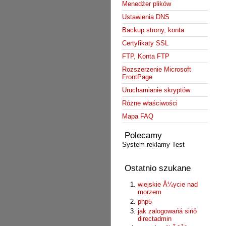
Menedżer plików
Ustawienia DNS
Backup strony, konta
Certyfikaty SSL
FTP, Konta FTP
Rozszerzenie Microsoft
FrontPage
Uruchamianie skryptów
Różne właściwości
Mapa FAQ
Polecamy
System reklamy Test
Ostatnio szukane
wiejskie Å¼ycie nad
morzem
php5
jak zalogowańá sińô
directadmin