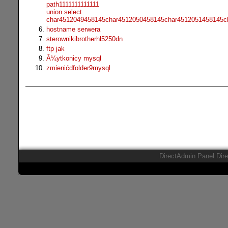
path1111111111111
union select
char4512049458145char4512050458145char4512051458145c
hostname serwera
sterownikibrotherhl5250dn
ftp jak
Â¼ytkonicy mysql
zmienićdfolder9mysql
DirectAdmin Panel Dir