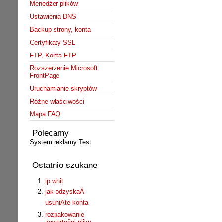
Menedżer plików
Ustawienia DNS
Backup strony, konta
Certyfikaty SSL
FTP, Konta FTP
Rozszerzenie Microsoft
FrontPage
Uruchamianie skryptów
Różne właściwości
Mapa FAQ
Polecamy
System reklamy Test
Ostatnio szukane
ip whit
jak odzyskaÄ
usuniÄte konta
rozpakowanie
zawartoåci pliku