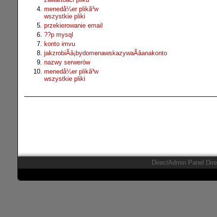
menedå¼er plikã³w
wszystkie pliki
przekierowanie email
??p mysql
konto imvu
jakzrobiÃâ¡bydomenawskazywaÃâanakonto
nazwy serwerów
menedå¼er plikã³w
wszystkie pliki
DirectAdmin Panel Dir