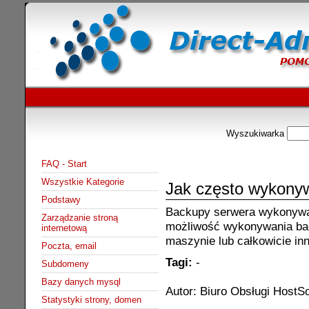
Wyszukiwarka
FAQ - Start
Wszystkie Kategorie
Jak często wykony
Podstawy
Backupy serwera wykonywa
Zarządzanie stroną
możliwość wykonywania ba
internetową
maszynie lub całkowicie in
Poczta, email
Tagi:
-
Subdomeny
Bazy danych mysql
Autor: Biuro Obsługi HostSo
Statystyki strony, domen