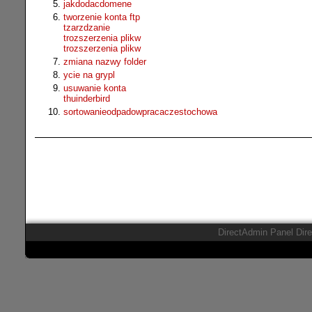
jakdodacdomene
tworzenie konta ftp
tzarzdzanie
trozszerzenia plikw
trozszerzenia plikw
zmiana nazwy folder
ycie na grypl
usuwanie konta
thuinderbird
sortowanieodpadowpracaczestochowa
DirectAdmin Panel Dir