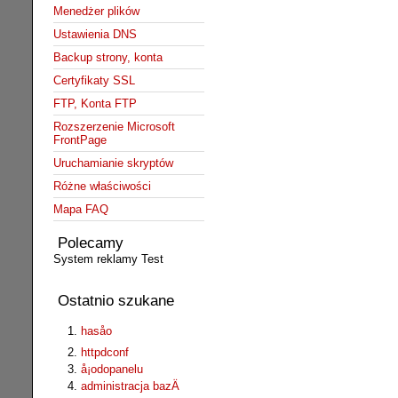
Menedżer plików
Ustawienia DNS
Backup strony, konta
Certyfikaty SSL
FTP, Konta FTP
Rozszerzenie Microsoft
FrontPage
Uruchamianie skryptów
Różne właściwości
Mapa FAQ
Polecamy
System reklamy Test
Ostatnio szukane
hasåo
httpdconf
å¡odopanelu
administracja bazÄ