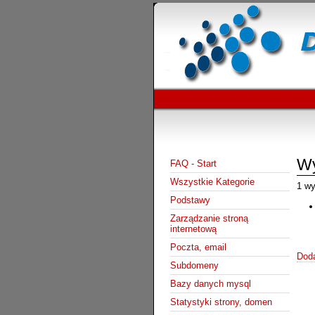
Wy
FAQ - Start
Wszystkie Kategorie
1 wy
Podstawy
Zarządzanie stroną
internetową
Poczta, email
Doda
Subdomeny
Bazy danych mysql
Statystyki strony, domen