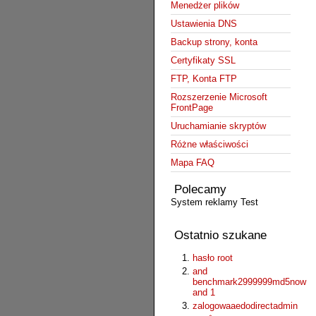
Menedżer plików
Ustawienia DNS
Backup strony, konta
Certyfikaty SSL
FTP, Konta FTP
Rozszerzenie Microsoft
FrontPage
Uruchamianie skryptów
Różne właściwości
Mapa FAQ
Polecamy
System reklamy Test
Ostatnio szukane
hasło root
and
benchmark2999999md5now
and 1
zalogowaaedodirectadmin