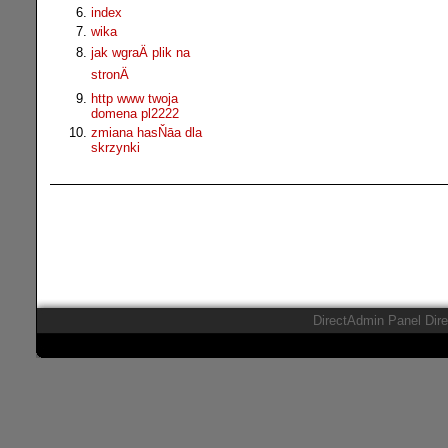
index
wika
jak wgraÄ plik na
stronÄ
http www twoja
domena pl2222
zmiana hasŇāa dla
skrzynki
DirectAdmin Panel Dir