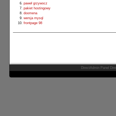
paweł grzywocz
pakiet hostingowy
doomena
wersja mysql
frontpage 98
DirectAdmin Panel Dir