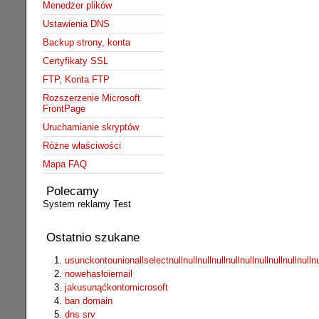
Menedżer plików
Ustawienia DNS
Backup strony, konta
Certyfikaty SSL
FTP, Konta FTP
Rozszerzenie Microsoft
FrontPage
Uruchamianie skryptów
Różne właściwości
Mapa FAQ
Polecamy
System reklamy Test
Ostatnio szukane
usunckontounionallselectnullnullnullnullnullnullnullnullnullnullnu
nowehasłoiemail
jakusunąćkontomicrosoft
ban domain
dns srv