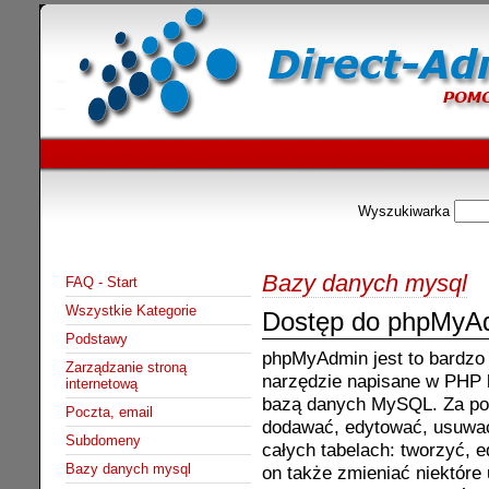
Wyszukiwarka
Bazy danych mysql
FAQ - Start
Wszystkie Kategorie
Dostęp do phpMyA
Podstawy
phpMyAdmin jest to bardzo
Zarządzanie stroną
narzędzie napisane w PHP k
internetową
bazą danych MySQL. Za p
Poczta, email
dodawać, edytować, usuwa
Subdomeny
całych tabelach: tworzyć, 
Bazy danych mysql
on także zmieniać niektóre