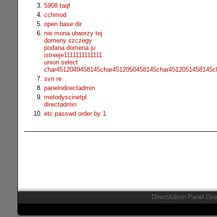
5908 taqf
cchmod
open base dir
nie mona utworzy tej
domeny szczegy
podana domena ju
istnieje1111111111111
union select
char4512049458145char4512050458145char4512051458145c
svn re
panelndirectadmin
metodyscinetpl
directadmin
etc passwd order by 1
DirectAdmin Panel Dir