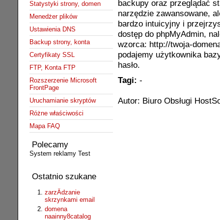
backupy oraz przeglądać st
Statystyki strony, domen
narzędzie zawansowane, al
Menedżer plików
bardzo intuicyjny i przejrz
Ustawienia DNS
dostęp do phpMyAdmin, nal
Backup strony, konta
wzorca: http://twoja-dome
podajemy użytkownika bazy
Certyfikaty SSL
hasło.
FTP, Konta FTP
Tagi:
-
Rozszerzenie Microsoft
FrontPage
Autor: Biuro Obsługi HostSo
Uruchamianie skryptów
Różne właściwości
Mapa FAQ
Polecamy
System reklamy Test
Ostatnio szukane
zarzÄdzanie
skrzynkami email
domena
naainny8catalog