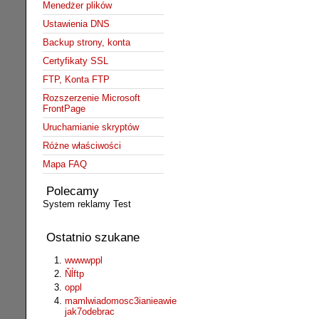
Menedżer plików
Ustawienia DNS
Backup strony, konta
Certyfikaty SSL
FTP, Konta FTP
Rozszerzenie Microsoft
FrontPage
Uruchamianie skryptów
Różne właściwości
Mapa FAQ
Polecamy
System reklamy Test
Ostatnio szukane
wwwwppl
Ňĺftp
oppl
mamlwiadomosc3ianieawie
jak7odebrac