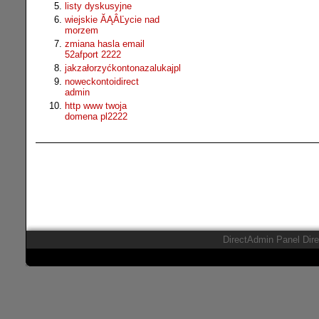
listy dyskusyjne
wiejskie ĂĄÂĽycie nad
morzem
zmiana hasla email
52afport 2222
jakzałorzyćkontonazalukajpl
noweckontoidirect
admin
http www twoja
domena pl2222
DirectAdmin Panel Dir