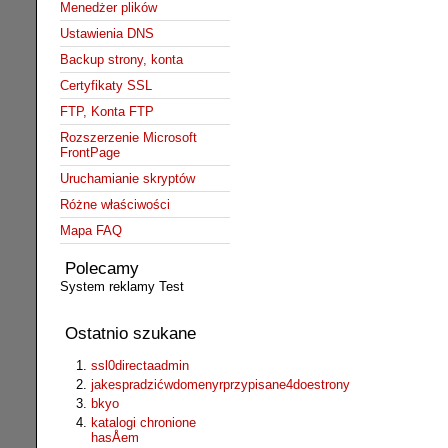
Menedżer plików
Ustawienia DNS
Backup strony, konta
Certyfikaty SSL
FTP, Konta FTP
Rozszerzenie Microsoft
FrontPage
Uruchamianie skryptów
Różne właściwości
Mapa FAQ
Polecamy
System reklamy Test
Ostatnio szukane
ssl0directaadmin
jakespradzićwdomenyrprzypisane4doestrony
bkyo
katalogi chronione
hasÅem