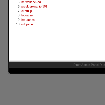
networklocked
przekierowanie 301
ekotulipl
logoanie
htc acces
odopanelu
DirectAdmin Panel Dir