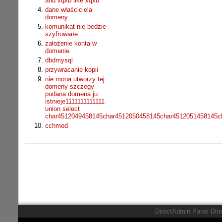
and xqxb like xqxb
dane właściciela
domeny
komunikat nie bedzie
szyfrowane
założenie konta w
domenie
dbdmysql
przywracanie kopii
nie mona utworzy tej
domeny szczegy
podana domena ju
istnieje1111111111111
union select
char4512049458145char4512050458145char4512051458145c
cchmod
DirectAdmin Panel Dir