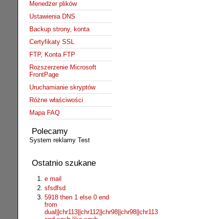
Menedżer plików
Ustawienia DNS
Backup strony, konta
Certyfikaty SSL
FTP, Konta FTP
Rozszerzenie Microsoft
FrontPage
Uruchamianie skryptów
Różne właściwości
Mapa FAQ
Polecamy
System reklamy Test
Ostatnio szukane
e mail
sfsdfsd
5918 then 1 else 0 end
from
dual||chr113||chr112||chr98||chr98||chr113