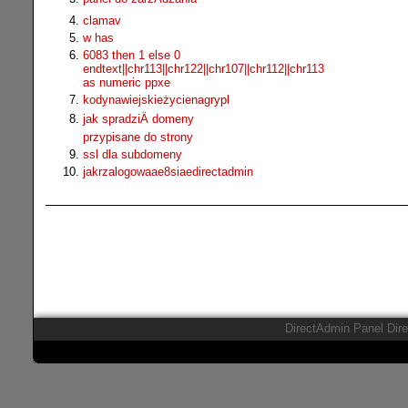
clamav
w has
6083 then 1 else 0
endtext||chr113||chr122||chr107||chr112||chr113
as numeric ppxe
kodynawiejskieżycienagrypl
jak spradziÄ domeny
przypisane do strony
ssl dla subdomeny
jakrzalogowaae8siaedirectadmin
DirectAdmin Panel Dir