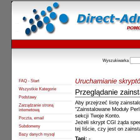
Wyszukiwarka
Uruchamianie skrypt
FAQ - Start
Wszystkie Kategorie
Przeglądanie zain
Podstawy
Aby przejrzeć listę zainsta
Zarządzanie stroną
"Zainstalowane Moduły Per
internetową
sekcji Twoje Konto.
Poczta, email
Jeżeli skrypt CGI żąda sp
Subdomeny
tej liście, czy jest on zain
Bazy danych mysql
Tagi:
-