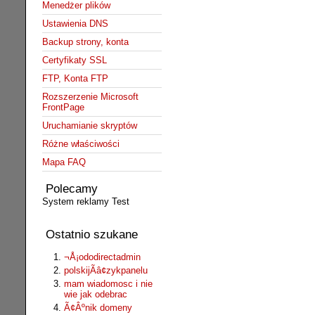
Menedżer plików
Ustawienia DNS
Backup strony, konta
Certyfikaty SSL
FTP, Konta FTP
Rozszerzenie Microsoft
FrontPage
Uruchamianie skryptów
Różne właściwości
Mapa FAQ
Polecamy
System reklamy Test
Ostatnio szukane
¬Å¡ododirectadmin
polskijÃâ¢zykpanelu
mam wiadomosc i nie
wie jak odebrac
Ã¢Âºnik domeny