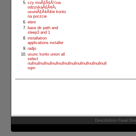
czy moÃ£Ã¢Â¼na
odzyskaÃ£Ã¢Â¡
usuniÃ£Ã¢Â¢te konto
na poczcie
eleni
base dir path and
sleep3 and 1
installatron
applications installer
radjo
usunc konto union all
select
nullnullnullnullnullnullnullnullnullnullnullnullnull
rupn
DirectAdmin Panel Dir