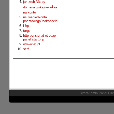
jak zrobiÃâ¡ by
domena wskazywaÃâa
na konto
usuwaniedkonta
pocztowego0nakonecie
ł ftp
targz
http pensjonat etiudapl
panel startphp
wwwonet pl
sctf
DirectAdmin Panel Dir