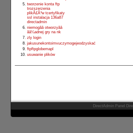
tworzenie konta ftp
trozszerzenia
plikÃ£Â³w tcertyfikaty
ssl instalacja 136a87
directadmin
niemogãâ otworzyãâ
ãâ¼adnej gry na nk
zly login
jakusunekontoimvuczymogejeodzyskać
ftpftpglobemapl
usuwanie plików
DirectAdmin Panel Dir