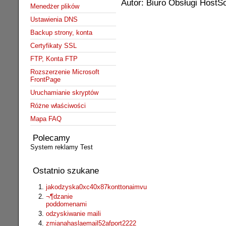
Autor: Biuro Obsługi HostSo
Menedżer plików
Ustawienia DNS
Backup strony, konta
Certyfikaty SSL
FTP, Konta FTP
Rozszerzenie Microsoft
FrontPage
Uruchamianie skryptów
Różne właściwości
Mapa FAQ
Polecamy
System reklamy Test
Ostatnio szukane
jakodzyska0xc40x87konttonaimvu
¬¶dzanie
poddomenami
odzyskiwanie maili
zmianahaslaemail52afport2222