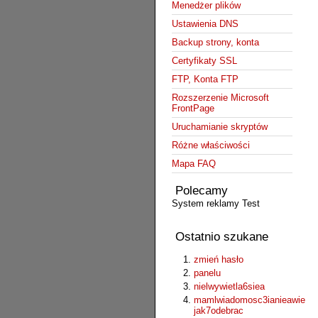
Menedżer plików
Ustawienia DNS
Backup strony, konta
Certyfikaty SSL
FTP, Konta FTP
Rozszerzenie Microsoft
FrontPage
Uruchamianie skryptów
Różne właściwości
Mapa FAQ
Polecamy
System reklamy Test
Ostatnio szukane
zmień hasło
panelu
nielwywietla6siea
mamlwiadomosc3ianieawie
jak7odebrac