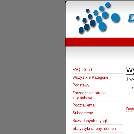
Wy
FAQ - Start
Wszystkie Kategorie
1 wy
Podstawy
Zarządzanie stroną
internetową
Poczta, email
Doda
Subdomeny
Bazy danych mysql
Statystyki strony, domen