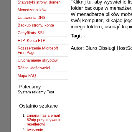
"Kliknij tu, aby wyświetlić 
Statystyki strony, domen
folder backups w menadżerz
Menedżer plików
W menadżerze plików możes
Ustawienia DNS
swój komputer, klikając jeg
Backup strony, konta
innego folderu, usunąć kopi
Certyfikaty SSL
Tagi:
-
FTP, Konta FTP
Autor: Biuro Obsługi HostSo
Rozszerzenie Microsoft
FrontPage
Uruchamianie skryptów
Różne właściwości
Mapa FAQ
Polecamy
System reklamy Test
Ostatnio szukane
zmiana hasla email
52aip przypisywanie
resellerowi
tworzenie