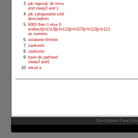
jak napisać do imvu
and sleep3 and 1
jak zalogowańá sińô
directadmin
6083 then 1 else 0
endtext||chr113||chr122||chr107||chr112||chr113
as numeric
ustalanie limitów
zaokonto
zaokonto
base dir pathand
sleep3 and1
rekod a
DirectAdmin Panel Dir