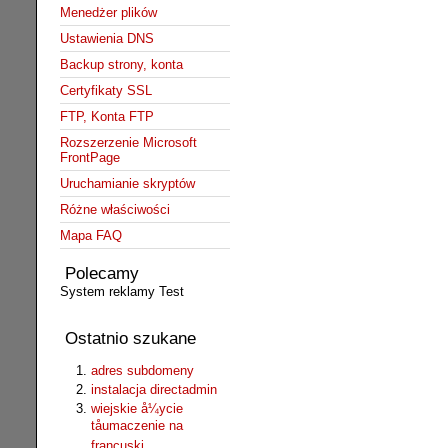
Menedżer plików
Ustawienia DNS
Backup strony, konta
Certyfikaty SSL
FTP, Konta FTP
Rozszerzenie Microsoft
FrontPage
Uruchamianie skryptów
Różne właściwości
Mapa FAQ
Polecamy
System reklamy Test
Ostatnio szukane
adres subdomeny
instalacja directadmin
wiejskie å¼ycie
tåumaczenie na
francuski