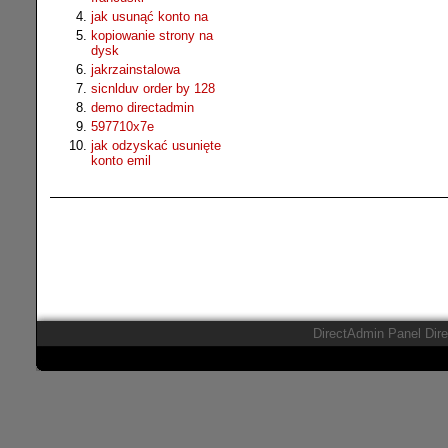
jak usunąć konto na
kopiowanie strony na
dysk
jakrzainstalowa
sicnlduv order by 128
demo directadmin
597710x7e
jak odzyskać usunięte
konto emil
DirectAdmin Panel Dir