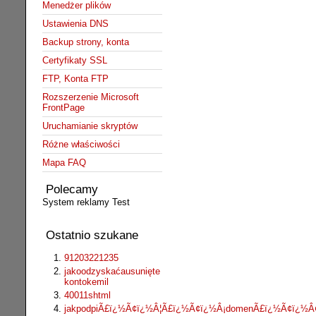
Menedżer plików
Ustawienia DNS
Backup strony, konta
Certyfikaty SSL
FTP, Konta FTP
Rozszerzenie Microsoft
FrontPage
Uruchamianie skryptów
Różne właściwości
Mapa FAQ
Polecamy
System reklamy Test
Ostatnio szukane
91203221235
jakoodzyskaćausunięte
kontokemil
40011shtml
jakpodpiÃ£ï¿½Ã¢ï¿½Â¦Ã£ï¿½Ã¢ï¿½Â¡domenÃ£ï¿½Ã¢ï¿½Â