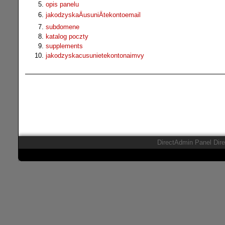
opis panelu
jakodzyskaÄusuniÄtekontoemail
subdomene
katalog poczty
supplements
jakodzyskacusunietekontonaimvy
DirectAdmin Panel Dir