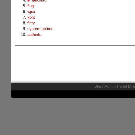
emailkonto
šugi
wjox
kbht
filtry
system uptime
authinfo
DirectAdmin Panel Dir