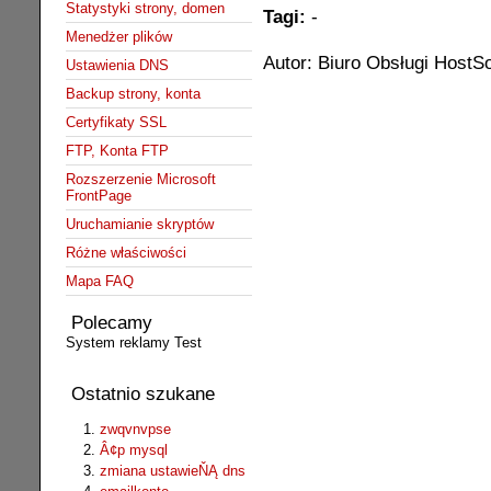
Statystyki strony, domen
Tagi:
-
Menedżer plików
Autor: Biuro Obsługi HostSo
Ustawienia DNS
Backup strony, konta
Certyfikaty SSL
FTP, Konta FTP
Rozszerzenie Microsoft
FrontPage
Uruchamianie skryptów
Różne właściwości
Mapa FAQ
Polecamy
System reklamy Test
Ostatnio szukane
zwqvnvpse
Â¢p mysql
zmiana ustawieŇĄ dns