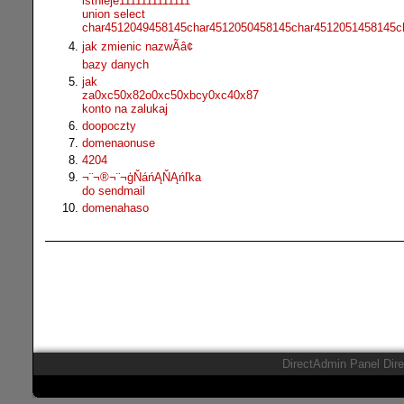
istnieje1111111111111
union select
char4512049458145char4512050458145char4512051458145c
jak zmienic nazwÃâ¢
bazy danych
jak
za0xc50x82o0xc50xbcy0xc40x87
konto na zalukaj
doopoczty
domenaonuse
4204
¬¨¬®¬¨¬ģŇáńĄŇĄńľka
do sendmail
domenahaso
DirectAdmin Panel Dir