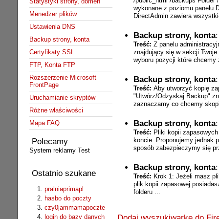
/public_html /backups Folder
Statystyki strony, domen
wykonane z poziomu panelu D
Menedżer plików
DirectAdmin zawiera wszystkie 
Ustawienia DNS
Backup strony, konta
Backup strony, konta
Treść:
Z panelu administracy
znajdujący się w sekcji Twoje
Certyfikaty SSL
wyboru pozycji które chcemy 
FTP, Konta FTP
Rozszerzenie Microsoft
Backup strony, konta
FrontPage
Treść:
Aby utworzyć kopię za
"Utwórz/Odzyskaj Backup" zna
Uruchamianie skryptów
zaznaczamy co chcemy skopio
Różne właściwości
Backup strony, konta
Mapa FAQ
Treść:
Pliki kopii zapasowyc
koncie. Proponujemy jednak p
Polecamy
sposób zabezpieczymy się prz
System reklamy Test
Backup strony, konta
Ostatnio szukane
Treść:
Krok 1: Jeżeli masz pli
plik kopii zapasowej posiada
pralniaprimapl
folderu ...
hasbo do poczty
czy0jammamapoczte
Dodaj wyszukiwarkę do Fire
login do bazy danych