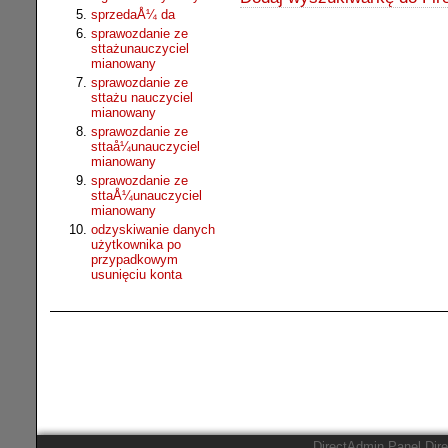
sprzedaÅ¼ da
sprawozdanie ze
sttażunauczyciel
mianowany
sprawozdanie ze
sttażu nauczyciel
mianowany
sprawozdanie ze
sttaå¼unauczyciel
mianowany
sprawozdanie ze
sttaÅ¼unauczyciel
mianowany
odzyskiwanie danych
użytkownika po
przypadkowym
usunięciu konta