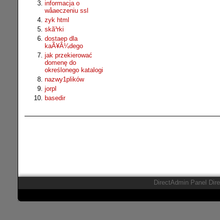
informacja o
wåaeczeniu ssl
zyk html
skã³rki
dostaep dla
kaÃ¥Â¼dego
jak przekierować
domenę do
określonego katalogi
nazwy1plików
jorpl
basedir
DirectAdmin Panel Dir