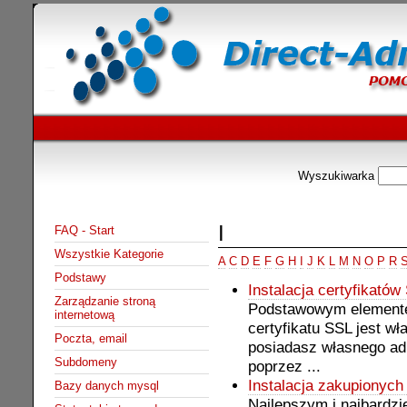
Wyszukiwarka
I
FAQ - Start
Wszystkie Kategorie
A
C
D
E
F
G
H
I
J
K
L
M
N
O
P
R
Podstawy
Instalacja certyfikatów
Zarządzanie stroną
Podstawowym elemente
internetową
certyfikatu SSL jest wł
Poczta, email
posiadasz własnego ad
Subdomeny
poprzez ...
Instalacja zakupionych
Bazy danych mysql
Najlepszym i najbardzi