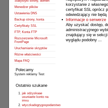
Statystyki strony, domen
korzystanie z własnego
Menedżer plików
certyfikat SSL oprócz 
Ustawienia DNS
odwiedzający nie będą
Informacje o serwerze
Backup strony, konta
Aby uzyskać dostęp, do
Certyfikaty SSL
administracyjnego wybi
FTP, Konta FTP
znajdujący się w sekcj
Rozszerzenie Microsoft
wyglądu podobny ...
FrontPage
Uruchamianie skryptów
Różne właściwości
Mapa FAQ
Polecamy
System reklamy Test
Ostatnio szukane
jak odzyskaae
usuniaete konto na
imvu
wtyczkadogrygospodarstwo