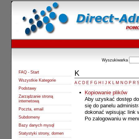
Wyszukiwarka
K
FAQ - Start
Wszystkie Kategorie
A
C
D
E
F
G
H
I
J
K
L
M
N
O
P
R
Podstawy
Kopiowanie plików
Zarządzanie stroną
Aby uzyskać dostęp d
internetową
się do panelu administ
Poczta, email
dokonać wpisując link 
Subdomeny
Po zalogowaniu w menu
Bazy danych mysql
Statystyki strony, domen