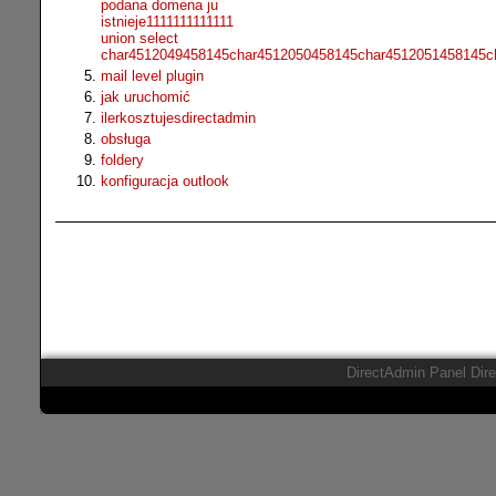
podana domena ju
istnieje1111111111111
union select
char4512049458145char4512050458145char4512051458145c
mail level plugin
jak uruchomić
ilerkosztujesdirectadmin
obsługa
foldery
konfiguracja outlook
DirectAdmin Panel Dir