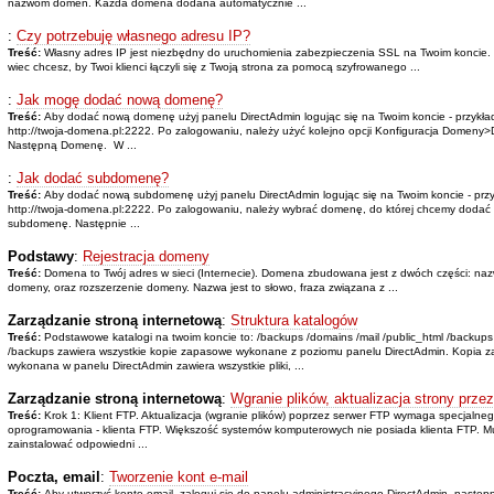
nazwom domen. Każda domena dodana automatycznie ...
:
Czy potrzebuję własnego adresu IP?
Treść:
Własny adres IP jest niezbędny do uruchomienia zabezpieczenia SSL na Twoim koncie. 
wiec chcesz, by Twoi klienci łączyli się z Twoją strona za pomocą szyfrowanego ...
:
Jak mogę dodać nową domenę?
Treść:
Aby dodać nową domenę użyj panelu DirectAdmin logując się na Twoim koncie - przykł
http://twoja-domena.pl:2222. Po zalogowaniu, należy użyć kolejno opcji Konfiguracja Domeny>
Następną Domenę. W ...
:
Jak dodać subdomenę?
Treść:
Aby dodać nową subdomenę użyj panelu DirectAdmin logując się na Twoim koncie - prz
http://twoja-domena.pl:2222. Po zalogowaniu, należy wybrać domenę, do której chcemy dodać
subdomenę. Następnie ...
Podstawy
:
Rejestracja domeny
Treść:
Domena to Twój adres w sieci (Internecie). Domena zbudowana jest z dwóch części: na
domeny, oraz rozszerzenie domeny. Nazwa jest to słowo, fraza związana z ...
Zarządzanie stroną internetową
:
Struktura katalogów
Treść:
Podstawowe katalogi na twoim koncie to: /backups /domains /mail /public_html /backups
/backups zawiera wszystkie kopie zapasowe wykonane z poziomu panelu DirectAdmin. Kopia 
wykonana w panelu DirectAdmin zawiera wszystkie pliki, ...
Zarządzanie stroną internetową
:
Wgranie plików, aktualizacja strony prze
Treść:
Krok 1: Klient FTP. Aktualizacja (wgranie plików) poprzez serwer FTP wymaga specjalne
oprogramowania - klienta FTP. Większość systemów komputerowych nie posiada klienta FTP. M
zainstalować odpowiedni ...
Poczta, email
:
Tworzenie kont e-mail
Treść:
Aby utworzyć konto email, zaloguj się do panelu administracyjnego DirectAdmin, następ