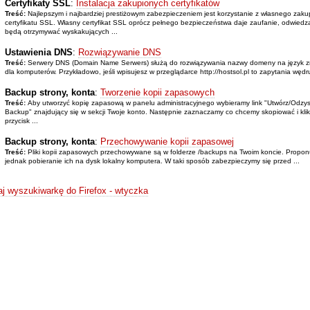
Certyfikaty SSL
:
Instalacja zakupionych certyfikatów
Treść:
Najlepszym i najbardziej prestiżowym zabezpieczeniem jest korzystanie z własnego zak
certyfikatu SSL. Własny certyfikat SSL oprócz pełnego bezpieczeństwa daje zaufanie, odwiedza
będą otrzymywać wyskakujących ...
Ustawienia DNS
:
Rozwiązywanie DNS
Treść:
Serwery DNS (Domain Name Serwers) służą do rozwiązywania nazwy domeny na język z
dla komputerów. Przykładowo, jeśli wpisujesz w przeglądarce http://hostsol.pl to zapytania wędru
Backup strony, konta
:
Tworzenie kopii zapasowych
Treść:
Aby utworzyć kopię zapasową w panelu administracyjnego wybieramy link "Utwórz/Odzys
Backup" znajdujący się w sekcji Twoje konto. Następnie zaznaczamy co chcemy skopiować i kli
przycisk ...
Backup strony, konta
:
Przechowywanie kopii zapasowej
Treść:
Pliki kopii zapasowych przechowywane są w folderze /backups na Twoim koncie. Propo
jednak pobieranie ich na dysk lokalny komputera. W taki sposób zabezpieczymy się przed ...
j wyszukiwarkę do Firefox - wtyczka