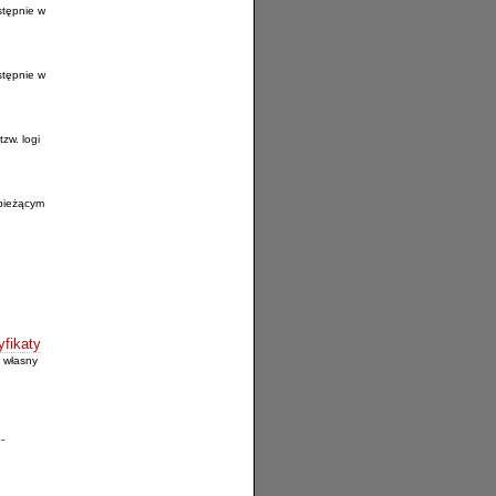
stępnie w
stępnie w
tzw. logi
 bieżącym
yfikaty
 własny
-