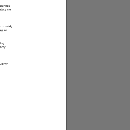
upionego
jący nie
rozumiały
ją na ...
kaj
kamy
nujemy