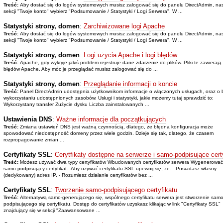
Treść:
Aby dostać się do logów systemowych musisz zalogować się do panelu DirectAdmin, na
sekcji "Twoje konto" wybierz "Podsumowanie / Statystyki / Logi Serwera". W ...
Statystyki strony, domen
:
Zarchiwizowane logi Apache
Treść:
Aby dostać się do logów systemowych musisz zalogować się do panelu DirectAdmin, na
sekcji "Twoje konto" wybierz "Podsumowanie / Statystyki / Logi Serwera". W ...
Statystyki strony, domen
:
Logi użycia Apache i logi błędów
Treść:
Apache, gdy wykryje jakiś problem rejestruje dane zdarzenie do plików. Pliki te zawierają 
błędów Apache. Aby móc je przeglądać musisz zalogować się do ...
Statystyki strony, domen
:
Przeglądanie informacji o koncie
Treść:
Panel DirectAdmin udostępnia użytkownikom informacje o włączonych usługach, oraz o
wykorzystaniu udostępnionych zasobów. Usługi i statystyki, jakie możemy tutaj sprawdzić to:
Wykorzystany transfer Zużycie dysku Liczba zainstalowanych ...
Ustawienia DNS
:
Ważne informacje dla początkujących
Treść:
Zmiana ustawień DNS jest ważną czynnością, dlatego, że błędna konfiguracja może
spowodować niedostępność domeny przez wiele godzin. Dzieje się tak, dlatego, że czasem
rozpropagowanie zmian ...
Certyfikaty SSL
:
Cerytfikaty dostępne na serwerze i samo-podpisujące cert
Treść:
Możesz używać dwa typy certyfikatów Wbudowanych certyfikatów serwera Wygenerować
samo-podpisujący certyfikat. Aby używać certyfikatu SSL upewnij się, że: - Posiadasz własny
(dedykowany) adres IP. - Rozumiesz działanie certyfikatów bez ...
Certyfikaty SSL
:
Tworzenie samo-podpisującego certyfikatu
Treść:
Alternatywą samo-generującego się, wspólnego certyfikatu serwera jest stworzenie samo
podpisującego się certyfikatu. Dostęp do certyfikatów uzyskasz klikając w link "Certyfikaty SSL"
znajdujący się w sekcji "Zaawansowane ...