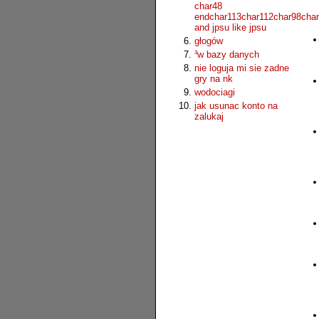
char48
endchar113char112char98cha
and jpsu like jpsu
głogów
³w bazy danych
nie loguja mi sie zadne
gry na nk
wodociagi
jak usunac konto na
zalukaj