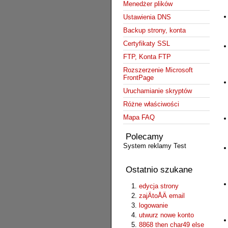
Menedżer plików
Ustawienia DNS
Backup strony, konta
Certyfikaty SSL
FTP, Konta FTP
Rozszerzenie Microsoft
FrontPage
Uruchamianie skryptów
Różne właściwości
Mapa FAQ
Polecamy
System reklamy Test
Ostatnio szukane
edycja strony
zajÄtoÅÄ email
logowanie
utwurz nowe konto
8868 then char49 else