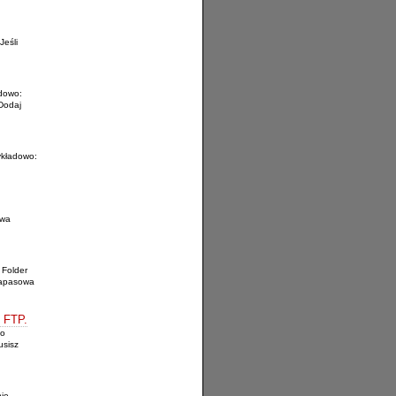
Jeśli
adowo:
Dodaj
ykładowo:
zwa
 Folder
zapasowa
z FTP.
go
usisz
nie