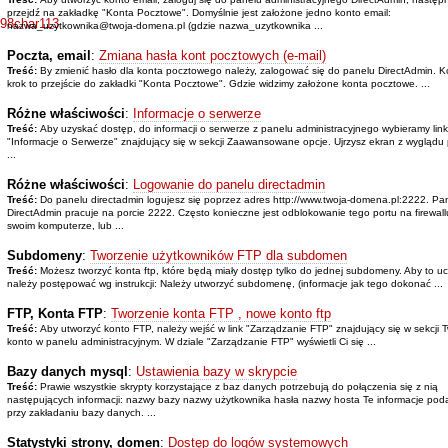
przejdź na zakładkę "Konta Pocztowe". Domyślnie jest założone jedno konto email:
r98char113
nazwa_uzytkownika@twoja-domena.pl (gdzie nazwa_uzytkownika ...
Poczta, email
:
Zmiana hasła kont pocztowych (e-mail)
Treść:
By zmienić hasło dla konta pocztowego należy, zalogować się do panelu DirectAdmin. K
krok to przejście do zakładki "Konta Pocztowe". Gdzie widzimy założone konta pocztowe. ...
Różne właściwości
:
Informacje o serwerze
Treść:
Aby uzyskać dostęp, do informacji o serwerze z panelu administracyjnego wybieramy link
"Informacje o Serwerze" znajdujący się w sekcji Zaawansowane opcje. Ujrzysz ekran z wygląd
...
Różne właściwości
:
Logowanie do panelu directadmin
Treść:
Do panelu directadmin logujesz się poprzez adres http://www.twoja-domena.pl:2222. Pa
DirectAdmin pracuje na porcie 2222. Często konieczne jest odblokowanie tego portu na firewall
swoim komputerze, lub ...
Subdomeny
:
Tworzenie użytkowników FTP dla subdomen
Treść:
Możesz tworzyć konta ftp, które będą miały dostęp tylko do jednej subdomeny. Aby to uc
należy postępować wg instrukcji: Należy utworzyć subdomenę, (informacje jak tego dokonać ...
FTP, Konta FTP
:
Tworzenie konta FTP , nowe konto ftp
Treść:
Aby utworzyć konto FTP, należy wejść w link "Zarządzanie FTP" znajdujący się w sekcji 
konto w panelu administracyjnym. W dziale "Zarządzanie FTP" wyświetli Ci się ...
Bazy danych mysql
:
Ustawienia bazy w skrypcie
Treść:
Prawie wszystkie skrypty korzystające z baz danych potrzebują do połączenia się z nią
następujących informacji: nazwy bazy nazwy użytkownika hasła nazwy hosta Te informacje po
przy zakładaniu bazy danych. ...
Statystyki strony, domen
:
Dostęp do logów systemowych