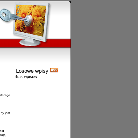
Losowe wpisy
Brak wpisów.
którego
ny jest
elu
dają