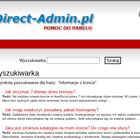
Wyszukiwarka
szukiwarka
yników poszukiwania dla frazy: "Informacje o koncie"
:
Jak otrzymać 7-dniowy okres testowy?
Treść:
Na każdym nowym koncie w HostSol.pl przez 7 dni obowiązuje okres testowy. W czasie, 
klient bez żadnych opłat może testować konto przed wykupieniem usługi. ...
:
Jak mogę zwiększyć posiadany pakiet hostingowy?
Treść:
Zakładamy dwie możliwości zmiany pakietu hostingowego na wyższy, ich wybór uzależnio
od okresu kiedy zdecydujesz się na zmianę pakietu. Jeśli zdecydujesz się na zmianę pakietu ...
:
Jaka jest struktura katalogów na moim koncie? Do czego one służą?
Treść:
backups Katalog ten zawiera kopie bezpieczeństwa wykonane przez użytkownika w pan
DirectAdmin. domains Katalog ten zawiera podkatalogi z domenami. Nazwy katalogów odpowia