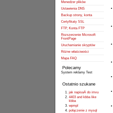
Menedżer plików
Ustawienia DNS
Backup strony, konta
Certyfikaty SSL
FTP, Konta FTP
Rozszerzenie Microsoft
FrontPage
Uruchamianie skryptów
Różne właściwości
Mapa FAQ
Polecamy
System reklamy Test
Ostatnio szukane
jak napisaÄ do imvu
4403 and kbba like
kbba
wpmpl
połączenie z mysql