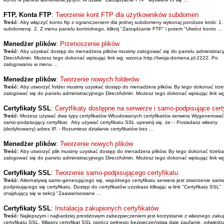
FTP, Konta FTP
:
Tworzenie kont FTP dla użytkowników subdomen
Treść:
Aby włączyć konto ftp z ograniczeniem dla jednej subdomeny wykonaj poniższe kroki: 1.
subdomenę. 2. Z menu panelu kontrolnego, kliknij "Zarządzanie FTP" i potem "Utwórz konto ...
Menedżer plików
:
Przenoszenie plików
Treść:
Aby uzyskać dostęp do menadżera plików musimy zalogować się do panelu administrac
DirectAdmin. Możesz tego dokonać wpisując link wg. wzorca http://twoja-domena.pl:2222. Po
zalogowaniu w menu ...
Menedżer plików
:
Tworzenie nowych folderów
Treść:
Aby utworzyć folder musimy uzyskać dostęp do menadżera plików. By tego dokonać trz
zalogować się do panelu administracyjnego DirectAdmin. Możesz tego dokonać wpisując link wg.
Certyfikaty SSL
:
Cerytfikaty dostępne na serwerze i samo-podpisujące cert
Treść:
Możesz używać dwa typy certyfikatów Wbudowanych certyfikatów serwera Wygenerować
samo-podpisujący certyfikat. Aby używać certyfikatu SSL upewnij się, że: - Posiadasz własny
(dedykowany) adres IP. - Rozumiesz działanie certyfikatów bez ...
Menedżer plików
:
Tworzenie nowych plików
Treść:
Aby utworzyć plik musimy uzyskać dostęp do menadżera plików. By tego dokonać trzeba
zalogować się do panelu administracyjnego DirectAdmin. Możesz tego dokonać wpisując link wg.
Certyfikaty SSL
:
Tworzenie samo-podpisującego certyfikatu
Treść:
Alternatywą samo-generującego się, wspólnego certyfikatu serwera jest stworzenie samo
podpisującego się certyfikatu. Dostęp do certyfikatów uzyskasz klikając w link "Certyfikaty SSL"
znajdujący się w sekcji "Zaawansowane ...
Certyfikaty SSL
:
Instalacja zakupionych certyfikatów
Treść:
Najlepszym i najbardziej prestiżowym zabezpieczeniem jest korzystanie z własnego zak
certyfikatu SSL. Własny certyfikat SSL oprócz pełnego bezpieczeństwa daje zaufanie, odwiedza