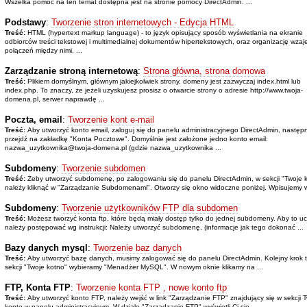
Wszelka pomoc na ten temat dostępna jest na stronie pomocy DirectAdmin. ...
Podstawy
:
Tworzenie stron internetowych - Edycja HTML
Treść:
HTML (hypertext markup language) - to język opisujący sposób wyświetlania na ekranie
odbiorców treści tekstowej i multimedialnej dokumentów hipertekstowych, oraz organizację wza
połączeń między nimi. ...
Zarządzanie stroną internetową
:
Strona główna, strona domowa
Treść:
Plikiem domyślnym, głównym jakiejkolwiek strony, domeny jest zazwyczaj index.html lub
index.php. To znaczy, że jeżeli uzyskujesz prosisz o otwarcie strony o adresie http://www.twoja-
domena.pl, serwer naprawdę ...
Poczta, email
:
Tworzenie kont e-mail
Treść:
Aby utworzyć konto email, zaloguj się do panelu administracyjnego DirectAdmin, następ
przejdź na zakładkę "Konta Pocztowe". Domyślnie jest założone jedno konto email:
nazwa_uzytkownika@twoja-domena.pl (gdzie nazwa_uzytkownika ...
Subdomeny
:
Tworzenie subdomen
Treść:
Żeby utworzyć subdomenę, po zalogowaniu się do panelu DirectAdmin, w sekcji "Twoje 
należy kliknąć w "Zarządzanie Subdomenami". Otworzy się okno widoczne poniżej. Wpisujemy w
Subdomeny
:
Tworzenie użytkowników FTP dla subdomen
Treść:
Możesz tworzyć konta ftp, które będą miały dostęp tylko do jednej subdomeny. Aby to uc
należy postępować wg instrukcji: Należy utworzyć subdomenę, (informacje jak tego dokonać ...
Bazy danych mysql
:
Tworzenie baz danych
Treść:
Aby utworzyć bazę danych, musimy zalogować się do panelu DirectAdmin. Kolejny krok 
sekcji "Twoje kotno" wybieramy "Menadżer MySQL". W nowym oknie klikamy na ...
FTP, Konta FTP
:
Tworzenie konta FTP , nowe konto ftp
Treść:
Aby utworzyć konto FTP, należy wejść w link "Zarządzanie FTP" znajdujący się w sekcji 
konto w panelu administracyjnym. W dziale "Zarządzanie FTP" wyświetli Ci się ...