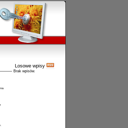
Losowe wpisy
Brak wpisów.
nia
z
.