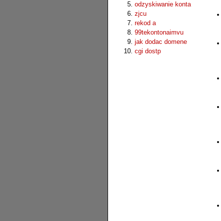
odzyskiwanie konta
zjcu
rekod a
99tekontonaimvu
jak dodac domene
cgi dostp