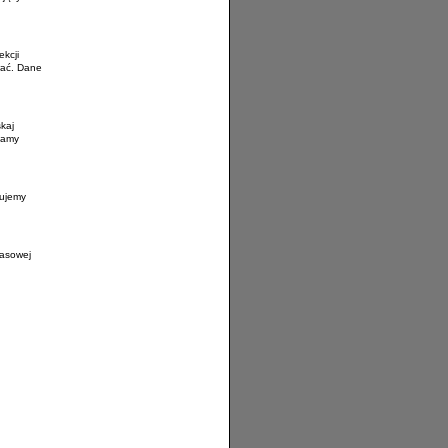
kcji
wać. Dane
kaj
kamy
nujemy
pasowej