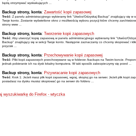
będą otrzymywać wyskakujących ...
Backup strony, konta
:
Zawartość kopii zapasowej
Treść:
Z panelu administracyjnego wybieramy link "Utwórz/Odzyskaj Backup" znajdujący się w se
Twoje konto. Zostanie wyświetlone okno z możliwością wyboru pozycji które chcemy zarchiwizo
strony www ...
Backup strony, konta
:
Tworzenie kopii zapasowych
Treść:
Aby utworzyć kopię zapasową w panelu administracyjnego wybieramy link "Utwórz/Odzys
Backup" znajdujący się w sekcji Twoje konto. Następnie zaznaczamy co chcemy skopiować i kli
przycisk ...
Backup strony, konta
:
Przechowywanie kopii zapasowej
Treść:
Pliki kopii zapasowych przechowywane są w folderze /backups na Twoim koncie. Propo
jednak pobieranie ich na dysk lokalny komputera. W taki sposób zabezpieczymy się przed ...
Backup strony, konta
:
Przywracanie kopii zapasowych
Treść:
Krok 1: Jeżeli masz plik kopii zapasowej, wgraj, skopiuj go na serwer. Jeżeli plik kopii za
posiadasz na dysku musisz skopiować go na serwer do folderu ...
j wyszukiwarkę do Firefox - wtyczka