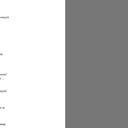
jemnych
nie
konto"
 ...
zynić,
to w
Twoje