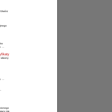
 Utwórz
yjnego
eba
 ...
yfikaty
 własny
 ...
-
upionego
jący nie