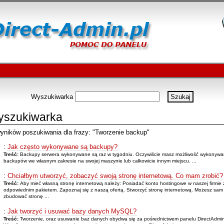
Wyszukiwarka
szukiwarka
yników poszukiwania dla frazy: "Tworzenie backup"
:
Jak często wykonywane są backupy?
Treść:
Backupy serwera wykonywane są raz w tygodniu. Oczywiście masz możliwość wykonywa
backupów we własnym zakresie na swojej maszynie lub całkowicie innym miejscu. ...
:
Chciałbym utworzyć, zobaczyć swoją stronę internetową. Co mam zrobić?
Treść:
Aby mieć własną stronę internetową należy: Posiadać konto hostingowe w naszej firmie 
odpowiednim pakietem. Zapoznaj się z naszą ofertą. Stworzyć stronę internetową. Możesz sam
zbudować stronę ...
:
Jak tworzyć i usuwać bazy danych MySQL?
Treść:
Tworzenie, oraz usuwanie baz danych obydwa się za pośrednictwem panelu DirectAdmin