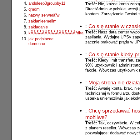
andsleep3groupby11
Treść:
Nie, każde konto zarzą
DirectAdmin w polskiej wersji 
qmdm
kontem. Zarządzanie Twoimi s
nazwy serwerã³w
zaklanieemeilm
:
Co się stanie w czasie
zakladanie
Treść:
Nasz data center wypo
kÃÂÃÂÃÂÃÂÃÂÃÂÃÂÃÂ³dka
zasilania. Wydajne UPSy zapew
jak podpiaeae
zacznie brakować prądu w UP
domenae
:
Co się stanie kiedy p
Treść:
Kiedy limit transferu 
90% użytkownik i administrat
fakcie. Wówczas użytkownik m
:
Moja strona nie działa
Treść:
Awarię konta, brak, n
technicznej w formularzu dos
usterka uniemożliwia jakiekolw
:
Chcę sprzedawać host
możliwe?
Treść:
Tak, oczywiście. W cel
z planem reseller. Wówczas 
pozwalające: dodawać nowych 