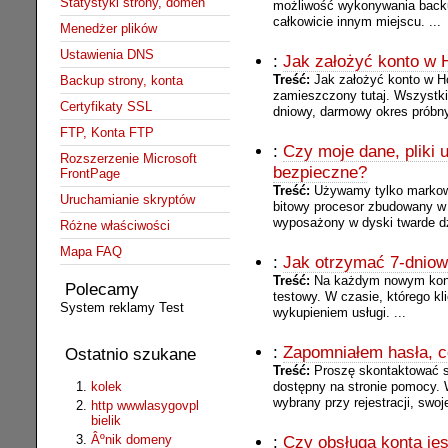
Statystyki strony, domen
możliwość wykonywania backu
całkowicie innym miejscu. ...
Menedżer plików
Ustawienia DNS
:
Jak założyć konto w H
Treść:
Jak założyć konto w Ho
Backup strony, konta
zamieszczony tutaj. Wszystki
Certyfikaty SSL
dniowy, darmowy okres próbny.
FTP, Konta FTP
:
Czy moje dane, pliki
Rozszerzenie Microsoft
bezpieczne?
FrontPage
Treść:
Używamy tylko markow
Uruchamianie skryptów
bitowy procesor zbudowany w 
wyposażony w dyski twarde dzi
Różne właściwości
Mapa FAQ
:
Jak otrzymać 7-dniow
Treść:
Na każdym nowym konci
Polecamy
testowy. W czasie, którego k
System reklamy Test
wykupieniem usługi. ...
:
Zapomniałem hasła, c
Ostatnio szukane
Treść:
Proszę skontaktować s
kolek
dostępny na stronie pomocy. 
wybrany przy rejestracji, swoj
http wwwlasygovpl
bielik
Âºnik domeny
:
Czy obsługa konta jes