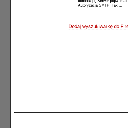
domena.pl) Serwer pop3: mail
Autoryzacja SMTP: Tak ...
Dodaj wyszukiwarkę do Fire