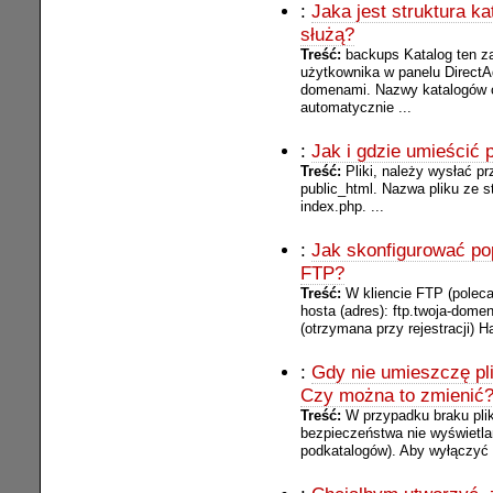
:
Jaka jest struktura 
służą?
Treść:
backups Katalog ten z
użytkownika w panelu DirectA
domenami. Nazwy katalogów
automatycznie ...
:
Jak i gdzie umieścić 
Treść:
Pliki, należy wysłać p
public_html. Nazwa pliku ze 
index.php. ...
:
Jak skonfigurować pop
FTP?
Treść:
W kliencie FTP (polec
hosta (adres): ftp.twoja-dom
(otrzymana przy rejestracji) Ha
:
Gdy nie umieszczę pli
Czy można to zmienić
Treść:
W przypadku braku pli
bezpieczeństwa nie wyświetlan
podkatalogów). Aby wyłączyć t