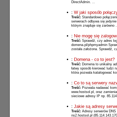
DirectAdmin. ...
:
W jaki sposób połącz
Treść:
Standardowo połączen
serwerach odbywa się jedynie 
którym znajduje się zarówno .
:
Nie mogę się zalogow
Treść:
Sprawdź, czy adres log
domena.pl/phpmyadmin Sprawd
została założona. Sprawdź, czy
:
Domena - co to jest?
Treść:
Domena to unikalny adr
łatwy sposób kierować ludzi n
która pozwala katalogować ko
:
Co to są serwery na
Treść:
Pozwala nadawać komp
www.hostsol.pl, oraz zamienia
sieciowe adresy IP np. 85.114.
:
Jakie są adresy ser
Treść:
Adresy serwerów DNS dl
ns2.hostsol.pl (85.114.143.170)