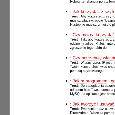
Roboty te, skanują pola z form
:
Jak korzystać z szyf
Treść:
Aby korzystać z szyfr
musisz włączyć opcję "Bezpi
Następnie musisz umieścić plik
:
Czy można korzystać 
Treść:
Tak, aby korzystać z z
oddzielny adres IP. Jeśli int
zgłoszenie tego faktu do ...
:
Czy potrzebuję własn
Treść:
Własny adres IP jest 
Twoim koncie. Jeśli wiec chces
pomocą szyfrowanego ...
:
Jakim programem i g
Treść:
Do zarządzania bazam
adresem http://twoja-domena
MySQL tą aplikacją jest proste
:
Jak tworzyć i usuwa
Treść:
Tworzenie, oraz usuwa
DirectAdmin. Wszelka pomoc n