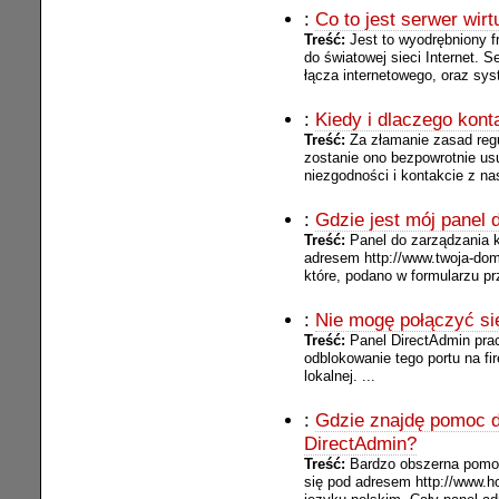
:
Co to jest serwer wirt
Treść:
Jest to wyodrębniony 
do światowej sieci Internet. S
łącza internetowego, oraz syst
:
Kiedy i dlaczego kon
Treść:
Za złamanie zasad reg
zostanie ono bezpowrotnie us
niezgodności i kontakcie z nas
:
Gdzie jest mój panel
Treść:
Panel do zarządzania 
adresem http://www.twoja-dom
które, podano w formularzu pr
:
Nie mogę połączyć si
Treść:
Panel DirectAdmin prac
odblokowanie tego portu na fi
lokalnej. ...
:
Gdzie znajdę pomoc d
DirectAdmin?
Treść:
Bardzo obszerna pomoc
się pod adresem http://www.ho