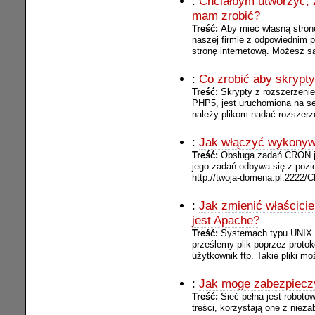
:
Chciałbym utworzyć, 
mam zrobić?
Treść:
Aby mieć własną stron
naszej firmie z odpowiednim p
stronę internetową. Możesz s
:
Co zrobić aby skrypt
Treść:
Skrypty z rozszerzeni
PHP5, jest uruchomiona na s
należy plikom nadać rozszerze
:
Jak włączyć wykonyw
Treść:
Obsługa zadań CRON je
jego zadań odbywa się z pozi
http://twoja-domena.pl:2222
:
Jak zmienić właścicie
jest Apache?
Treść:
Systemach typu UNIX ka
prześlemy plik poprzez protokó
użytkownik ftp. Takie pliki mo
:
Jak mogę zabezpieczy
Treść:
Sieć pełna jest robot
treści, korzystają one z niez