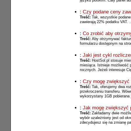
języku polskim. Cały panel ad
:
Czy podane ceny zaw
Treść:
Tak, wszystkie podane 
zawierają 22% podatku VAT. ..
:
Co zrobić aby otrzym
Treść:
Aby otrzymywać faktury
formularzu dostępnym na stron
:
Jaki jest cykl rozlicz
Treść:
HostSol.pl stosuje mie
miesiąca. Istnieje możliwość 
rocznych. Jeżeli interesuje Cię
:
Czy mogę zwiększyć s
Treść:
Tak, oferujemy dwa roz
przekroczeniu transferu. Wów
wykorzystany 1GB pobierana je
:
Jak mogę zwiększyć p
Treść:
Zakładamy dwie możliw
wybór uzależniony jest od okr
zdecydujesz się na zmianę pak