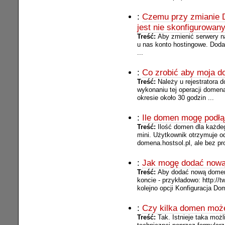
:
Czemu przy zmianie D
jest nie skonfigurowan
Treść:
Aby zmienić serwery n
u nas konto hostingowe. Dod
...
:
Co zrobić aby moja d
Treść:
Należy u rejestratora
wykonaniu tej operacji domen
okresie około 30 godzin ...
:
Ile domen mogę podłą
Treść:
Ilość domen dla każdeg
mini. Użytkownik otrzymuje o
domena.hostsol.pl, ale bez pr
:
Jak mogę dodać now
Treść:
Aby dodać nową domenę
koncie - przykładowo: http://
kolejno opcji Konfiguracja 
:
Czy kilka domen moż
Treść:
Tak. Istnieje taka moż