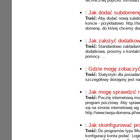
technicznej poprzez formular
:
Jak dodać subdomen
Treść:
Aby dodać nową subdom
koncie - przykładowo: http://
domenę, do której chcemy do
:
Jak założyć dodatkow
Treść:
Standardowo zakładamy
dodatkowa, prosimy o kontakt
pomocy. ...
:
Gdzie mogę zobaczyć 
Treść:
Statystyki dla posiad
szczegółowy dostępny jest na
:
Jak mogę sprawdzić m
Treść:
Pocztę internetową mo
program pocztowy. Aby sprawd
się na stronie internetowej w
http://www.twoja-domena.pl/w
:
Jak skonfigurować pr
Treść:
Do programów typu Micr
konfiguracji konta podać: Lo