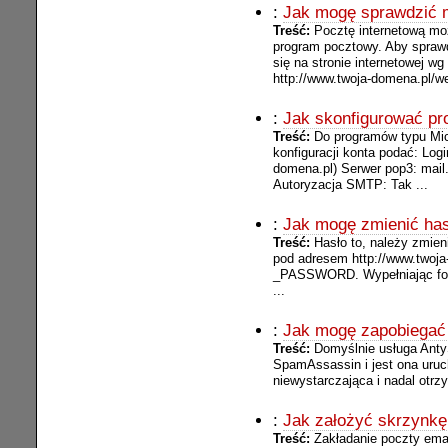
:
Jak mogę sprawdzić m
Treść:
Pocztę internetową mo
program pocztowy. Aby sprawd
się na stronie internetowej w
http://www.twoja-domena.pl/w
:
Jak skonfigurować pr
Treść:
Do programów typu Micr
konfiguracji konta podać: Lo
domena.pl) Serwer pop3: mail
Autoryzacja SMTP: Tak ...
:
Jak mogę zmienić has
Treść:
Hasło to, należy zmien
pod adresem http://www.tw
_PASSWORD. Wypełniając form
...
:
Jak mogę zapobiegać
Treść:
Domyślnie usługa Ant
SpamAssassin i jest ona uruc
niewystarczająca i nadal otr
:
Jak założyć skrzynkę
Treść:
Zakładanie poczty ema