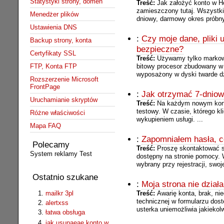
Statystyki strony, domen
Treść:
Jak założyć konto w Ho
zamieszczony tutaj. Wszystki
Menedżer plików
dniowy, darmowy okres próbny.
Ustawienia DNS
:
Czy moje dane, pliki
Backup strony, konta
bezpieczne?
Certyfikaty SSL
Treść:
Używamy tylko markow
bitowy procesor zbudowany w 
FTP, Konta FTP
wyposażony w dyski twarde dzi
Rozszerzenie Microsoft
FrontPage
:
Jak otrzymać 7-dniow
Uruchamianie skryptów
Treść:
Na każdym nowym konci
testowy. W czasie, którego k
Różne właściwości
wykupieniem usługi. ...
Mapa FAQ
:
Zapomniałem hasła, c
Polecamy
Treść:
Proszę skontaktować s
System reklamy Test
dostępny na stronie pomocy. 
wybrany przy rejestracji, swoj
Ostatnio szukane
:
Moja strona nie działa
mailkr 3pl
Treść:
Awarię konta, brak, n
technicznej w formularzu dos
alertxss
usterka uniemożliwia jakiekolw
łatwa obsługa
jak usunaeae konto w