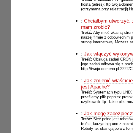
hosta (adres): ftp.twoja-dom
(otrzymana przy rejestracji) Ha
:
Chciałbym utworzyć, 
mam zrobić?
Treść:
Aby mieć własną stron
naszej firmie z odpowiednim p
stronę internetową. Możesz s
:
Jak włączyć wykonyw
Treść:
Obsługa zadań CRON je
jego zadań odbywa się z pozi
http://twoja-domena.pl:2222
:
Jak zmienić właścicie
jest Apache?
Treść:
Systemach typu UNIX ka
prześlemy plik poprzez protokó
użytkownik ftp. Takie pliki mo
:
Jak mogę zabezpieczy
Treść:
Sieć pełna jest robot
treści, korzystają one z niez
Roboty te, skanują pola z form