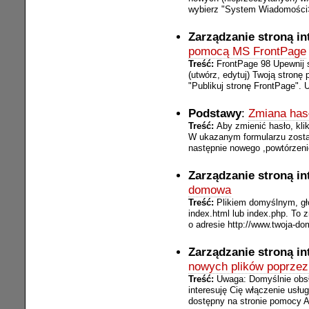
wybierz "System Wiadomości>U
Zarządzanie stroną i
pomocą MS FrontPage
Treść:
FrontPage 98 Upewnij s
(utwórz, edytuj) Twoją stronę
"Publikuj stronę FrontPage". 
Podstawy
:
Zmiana has
Treść:
Aby zmienić hasło, klik
W ukazanym formularzu zostan
następnie nowego ,powtórzenie
Zarządzanie stroną i
domowa
Treść:
Plikiem domyślnym, gł
index.html lub index.php. To z
o adresie http://www.twoja-do
Zarządzanie stroną i
nowych plików poprze
Treść:
Uwaga: Domyślnie obsł
interesuję Cię włączenie usłu
dostępny na stronie pomocy Ak