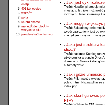
:
Jaki jest cykl rozlicz
onetpl
Treść:
HostSol.pl stosuje mie
401 jak obejsc
miesiąca. Istnieje możliwość 
wskaÅº
rocznych. Jeżeli interesuje Cię
perla
rekord cname
:
Jak mogę zwiększyć p
menedÅ¼er plikÃ³w
Treść:
Zakładamy dwie możliw
wszystkie pliki
wybór uzależniony jest od okr
jakodzyskaćkontoimvu
zdecydujesz się na zmianę pak
:
Jaka jest struktura 
służą?
Treść:
backups Katalog ten z
użytkownika w panelu DirectA
domenami. Nazwy katalogów
automatycznie ...
:
Jak i gdzie umieścić 
Treść:
Pliki, należy wysłać p
public_html. Nazwa pliku ze 
index.php. ...
:
Jak skonfigurować pop
FTP?
Treść:
W kliencie FTP (polec