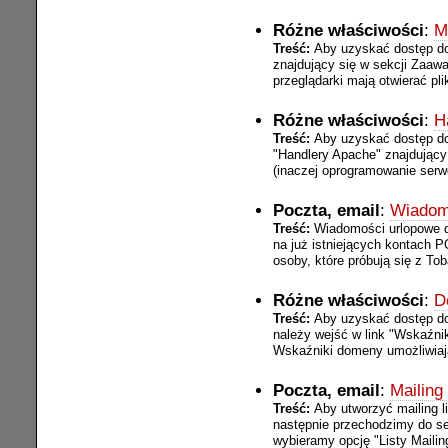
Różne właściwości
:
M
Treść:
Aby uzyskać dostęp do
znajdujący się w sekcji Zaaw
przeglądarki mają otwierać pliki
Różne właściwości
:
H
Treść:
Aby uzyskać dostęp do
"Handlery Apache" znajdując
(inaczej oprogramowanie serwe
Poczta, email
:
Wiadom
Treść:
Wiadomości urlopowe dz
na już istniejących kontach 
osoby, które próbują się z To
Różne właściwości
:
D
Treść:
Aby uzyskać dostęp do
należy wejść w link "Wskaźni
Wskaźniki domeny umożliwiają
Poczta, email
:
Mailing 
Treść:
Aby utworzyć mailing 
następnie przechodzimy do se
wybieramy opcję "Listy Mailin