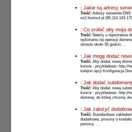
:
Jakie są adresy ser
Treść:
Adresy serwerów DNS dl
ns2.hostsol.pl (85.114.143.170)
:
Co zrobić aby moja d
Treść:
Należy u rejestratora
wykonaniu tej operacji domen
okresie około 30 godzin ...
:
Jak mogę dodać now
Treść:
Aby dodać nową domenę
koncie - przykładowo: http://
kolejno opcji Konfiguracja 
:
Jak dodać subdomen
Treść:
Aby dodać nową subdom
koncie - przykładowo: http://
domenę, do której chcemy do
:
Jak założyć dodatkow
Treść:
Standardowo zakładamy
dodatkowa, prosimy o kontakt
pomocy. ...