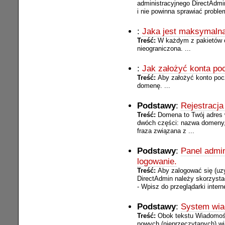
administracyjnego DirectAdmi
i nie powinna sprawiać proble
:
Jaka jest maksymalna
Treść:
W każdym z pakietów o
nieograniczona. ...
:
Jak założyć konta p
Treść:
Aby założyć konto po
domenę. ...
Podstawy
:
Rejestracj
Treść:
Domena to Twój adres 
dwóch części: nazwa domeny, 
fraza związana z ...
Podstawy
:
Panel admin
logowanie.
Treść:
Aby zalogować się (uz
DirectAdmin należy skorzysta
- Wpisz do przeglądarki inter
Podstawy
:
System wia
Treść:
Obok tekstu Wiadomości
nowych (nieprzeczytanych) w