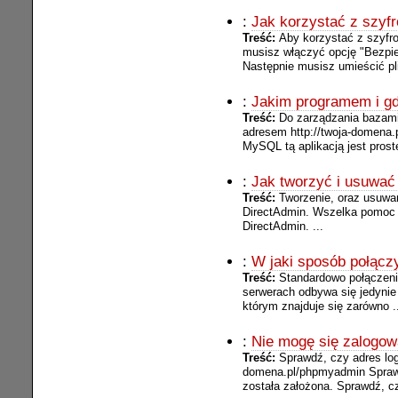
:
Jak korzystać z szyf
Treść:
Aby korzystać z szyfr
musisz włączyć opcję "Bezpi
Następnie musisz umieścić plik
:
Jakim programem i g
Treść:
Do zarządzania bazam
adresem http://twoja-domena
MySQL tą aplikacją jest proste
:
Jak tworzyć i usuwa
Treść:
Tworzenie, oraz usuwa
DirectAdmin. Wszelka pomoc n
DirectAdmin. ...
:
W jaki sposób połącz
Treść:
Standardowo połączen
serwerach odbywa się jedynie 
którym znajduje się zarówno .
:
Nie mogę się zalogow
Treść:
Sprawdź, czy adres log
domena.pl/phpmyadmin Sprawd
została założona. Sprawdź, czy