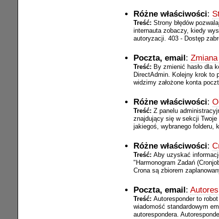
Różne właściwości
:
S
Treść:
Strony błędów pozwalaj
internauta zobaczy, kiedy wy
autoryzacji. 403 - Dostęp zabro
Poczta, email
:
Zmiana 
Treść:
By zmienić hasło dla 
DirectAdmin. Kolejny krok to 
widzimy założone konta poczt
Różne właściwości
:
O
Treść:
Z panelu administracyj
znajdujący się w sekcji Twoje
jakiegoś, wybranego folderu, ka
Różne właściwości
:
C
Treść:
Aby uzyskać informację
"Harmonogram Zadań (Cronjob
Crona są zbiorem zaplanowan
Poczta, email
:
Autores
Treść:
Autoresponder to robo
wiadomość standardowym emai
autorespondera. Autoresponde