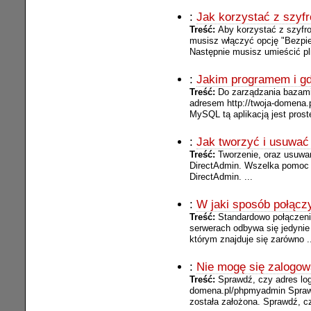
:
Jak korzystać z szyf
Treść:
Aby korzystać z szyfr
musisz włączyć opcję "Bezpi
Następnie musisz umieścić plik
:
Jakim programem i g
Treść:
Do zarządzania bazam
adresem http://twoja-domena
MySQL tą aplikacją jest proste
:
Jak tworzyć i usuwa
Treść:
Tworzenie, oraz usuwa
DirectAdmin. Wszelka pomoc n
DirectAdmin. ...
:
W jaki sposób połącz
Treść:
Standardowo połączen
serwerach odbywa się jedynie 
którym znajduje się zarówno .
:
Nie mogę się zalogow
Treść:
Sprawdź, czy adres log
domena.pl/phpmyadmin Sprawd
została założona. Sprawdź, czy