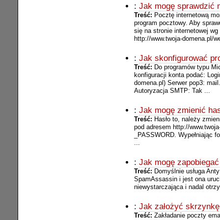
:
Jak mogę sprawdzić m
Treść:
Pocztę internetową mo
program pocztowy. Aby sprawd
się na stronie internetowej w
http://www.twoja-domena.pl/w
:
Jak skonfigurować pr
Treść:
Do programów typu Micr
konfiguracji konta podać: Lo
domena.pl) Serwer pop3: mail
Autoryzacja SMTP: Tak ...
:
Jak mogę zmienić has
Treść:
Hasło to, należy zmien
pod adresem http://www.tw
_PASSWORD. Wypełniając form
...
:
Jak mogę zapobiegać
Treść:
Domyślnie usługa Ant
SpamAssassin i jest ona uruc
niewystarczająca i nadal otr
:
Jak założyć skrzynkę
Treść:
Zakładanie poczty ema