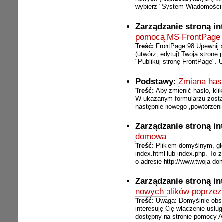
wybierz "System Wiadomości>U
Zarządzanie stroną i
pomocą MS FrontPage
Treść:
FrontPage 98 Upewnij s
(utwórz, edytuj) Twoją stronę
"Publikuj stronę FrontPage". 
Podstawy
:
Zmiana has
Treść:
Aby zmienić hasło, klik
W ukazanym formularzu zostan
następnie nowego ,powtórzenie
Zarządzanie stroną i
domowa
Treść:
Plikiem domyślnym, gł
index.html lub index.php. To z
o adresie http://www.twoja-do
Zarządzanie stroną i
nowych plików poprze
Treść:
Uwaga: Domyślnie obsł
interesuję Cię włączenie usłu
dostępny na stronie pomocy Ak