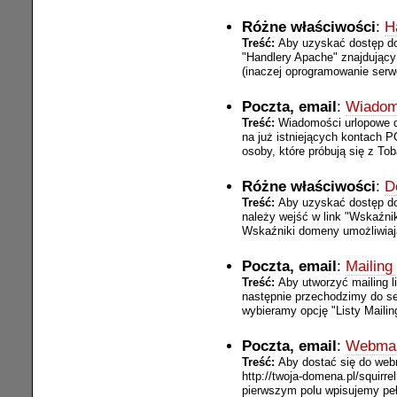
Różne właściwości
:
H
Treść:
Aby uzyskać dostęp do
"Handlery Apache" znajdując
(inaczej oprogramowanie serwe
Poczta, email
:
Wiadom
Treść:
Wiadomości urlopowe dz
na już istniejących kontach 
osoby, które próbują się z To
Różne właściwości
:
D
Treść:
Aby uzyskać dostęp do
należy wejść w link "Wskaźni
Wskaźniki domeny umożliwiają
Poczta, email
:
Mailing 
Treść:
Aby utworzyć mailing 
następnie przechodzimy do se
wybieramy opcję "Listy Mailin
Poczta, email
:
Webmai
Treść:
Aby dostać się do web
http://twoja-domena.pl/squirre
pierwszym polu wpisujemy peł