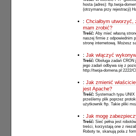
hosta (adres): ftp.twoja-dom
(otrzymana przy rejestracji) Ha
:
Chciałbym utworzyć, 
mam zrobić?
Treść:
Aby mieć własną stron
naszej firmie z odpowiednim p
stronę internetową. Możesz s
:
Jak włączyć wykonyw
Treść:
Obsługa zadań CRON je
jego zadań odbywa się z pozi
http://twoja-domena.pl:2222
:
Jak zmienić właścicie
jest Apache?
Treść:
Systemach typu UNIX ka
prześlemy plik poprzez protokó
użytkownik ftp. Takie pliki mo
:
Jak mogę zabezpieczy
Treść:
Sieć pełna jest robot
treści, korzystają one z niez
Roboty te, skanują pola z form