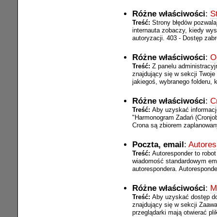
Różne właściwości
:
S
Treść:
Strony błędów pozwalaj
internauta zobaczy, kiedy wy
autoryzacji. 403 - Dostęp zabro
Różne właściwości
:
O
Treść:
Z panelu administracyj
znajdujący się w sekcji Twoje
jakiegoś, wybranego folderu, ka
Różne właściwości
:
C
Treść:
Aby uzyskać informację
"Harmonogram Zadań (Cronjob
Crona są zbiorem zaplanowan
Poczta, email
:
Autores
Treść:
Autoresponder to robo
wiadomość standardowym emai
autorespondera. Autoresponde
Różne właściwości
:
M
Treść:
Aby uzyskać dostęp do
znajdujący się w sekcji Zaaw
przeglądarki mają otwierać pliki