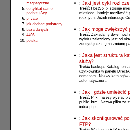
:
Jaki jest cykl rozlicz
magnetyczne
Treść:
HostSol.pl stosuje mie
certyfikat samo
podpisujÄcy
miesiąca. Istnieje możliwość 
rocznych. Jeżeli interesuje Cię
private
jak dodaae podstrony
:
Jak mogę zwiększyć p
baza danych
Treść:
Zakładamy dwie możliw
4403
wybór uzależniony jest od okr
polska
zdecydujesz się na zmianę pak
:
Jaka jest struktura 
służą?
Treść:
backups Katalog ten z
użytkownika w panelu DirectA
domenami. Nazwy katalogów
automatycznie ...
:
Jak i gdzie umieścić 
Treść:
Pliki, należy wysłać p
public_html. Nazwa pliku ze 
index.php. ...
:
Jak skonfigurować pop
FTP?
Treść:
W kliencie FTP (polec