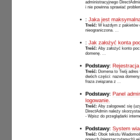
administracyjnego DirectAdmi
i nie powinna sprawiać proble
:
Jaka jest maksymalna
Treść:
W każdym z pakietów o
nieograniczona. ...
:
Jak założyć konta p
Treść:
Aby założyć konto po
domenę. ...
Podstawy
:
Rejestracj
Treść:
Domena to Twój adres 
dwóch części: nazwa domeny, 
fraza związana z ...
Podstawy
:
Panel admin
logowanie.
Treść:
Aby zalogować się (uz
DirectAdmin należy skorzysta
- Wpisz do przeglądarki inter
Podstawy
:
System wia
Treść:
Obok tekstu Wiadomości
nowych (nieprzeczytanych) w