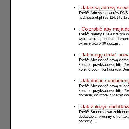
:
Jakie są adresy ser
Treść:
Adresy serwerów DNS dl
ns2.hostsol.pl (85.114.143.170)
:
Co zrobić aby moja d
Treść:
Należy u rejestratora
wykonaniu tej operacji domen
okresie około 30 godzin ...
:
Jak mogę dodać now
Treść:
Aby dodać nową domenę
koncie - przykładowo: http://
kolejno opcji Konfiguracja 
:
Jak dodać subdomen
Treść:
Aby dodać nową subdom
koncie - przykładowo: http://
domenę, do której chcemy do
:
Jak założyć dodatkow
Treść:
Standardowo zakładamy
dodatkowa, prosimy o kontakt
pomocy. ...