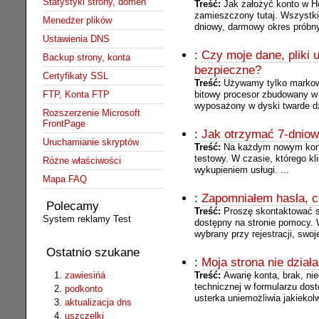
Statystyki strony, domen
Treść:
Jak założyć konto w Ho
zamieszczony tutaj. Wszystki
Menedżer plików
dniowy, darmowy okres próbny.
Ustawienia DNS
:
Czy moje dane, pliki
Backup strony, konta
bezpieczne?
Certyfikaty SSL
Treść:
Używamy tylko markow
bitowy procesor zbudowany w 
FTP, Konta FTP
wyposażony w dyski twarde dzi
Rozszerzenie Microsoft
FrontPage
:
Jak otrzymać 7-dniow
Uruchamianie skryptów
Treść:
Na każdym nowym konci
testowy. W czasie, którego k
Różne właściwości
wykupieniem usługi. ...
Mapa FAQ
:
Zapomniałem hasła, c
Polecamy
Treść:
Proszę skontaktować s
System reklamy Test
dostępny na stronie pomocy. 
wybrany przy rejestracji, swoj
Ostatnio szukane
:
Moja strona nie działa
zawiesińá
Treść:
Awarię konta, brak, n
technicznej w formularzu dos
podkonto
usterka uniemożliwia jakiekolw
aktualizacja dns
uszczelki