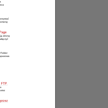
a
jsca
orzystać
 domenę
tPage
ją stronę
włączyć
 Folder
zapasowa
z FTP.
go
usisz
oprzez