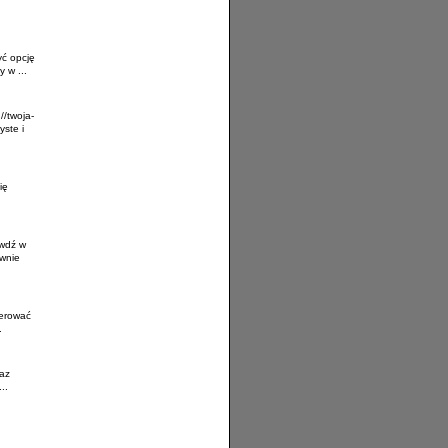
yć opcję
 w ...
/twoja-
ste i
ię
awdź w
awnie
ierować
.
az
..