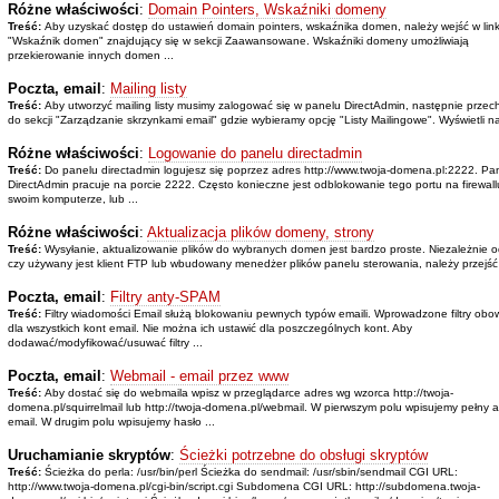
Różne właściwości
:
Domain Pointers, Wskaźniki domeny
Treść:
Aby uzyskać dostęp do ustawień domain pointers, wskaźnika domen, należy wejść w lin
"Wskaźnik domen" znajdujący się w sekcji Zaawansowane. Wskaźniki domeny umożliwiają
przekierowanie innych domen ...
Poczta, email
:
Mailing listy
Treść:
Aby utworzyć mailing listy musimy zalogować się w panelu DirectAdmin, następnie prze
do sekcji "Zarządzanie skrzynkami email" gdzie wybieramy opcję "Listy Mailingowe". Wyświetli na
Różne właściwości
:
Logowanie do panelu directadmin
Treść:
Do panelu directadmin logujesz się poprzez adres http://www.twoja-domena.pl:2222. Pa
DirectAdmin pracuje na porcie 2222. Często konieczne jest odblokowanie tego portu na firewall
swoim komputerze, lub ...
Różne właściwości
:
Aktualizacja plików domeny, strony
Treść:
Wysyłanie, aktualizowanie plików do wybranych domen jest bardzo proste. Niezależnie o
czy używany jest klient FTP lub wbudowany menedżer plików panelu sterowania, należy przejść 
Poczta, email
:
Filtry anty-SPAM
Treść:
Filtry wiadomości Email służą blokowaniu pewnych typów emaili. Wprowadzone filtry obo
dla wszystkich kont email. Nie można ich ustawić dla poszczególnych kont. Aby
dodawać/modyfikować/usuwać filtry ...
Poczta, email
:
Webmail - email przez www
Treść:
Aby dostać się do webmaila wpisz w przeglądarce adres wg wzorca http://twoja-
domena.pl/squirrelmail lub http://twoja-domena.pl/webmail. W pierwszym polu wpisujemy pełny 
email. W drugim polu wpisujemy hasło ...
Uruchamianie skryptów
:
Ścieżki potrzebne do obsługi skryptów
Treść:
Ścieżka do perla: /usr/bin/perl Ścieżka do sendmail: /usr/sbin/sendmail CGI URL:
http://www.twoja-domena.pl/cgi-bin/script.cgi Subdomena CGI URL: http://subdomena.twoja-