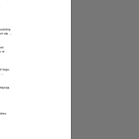
k
chodzimy
m się ...
nel
u w
d tego,
...
wiązują
adres