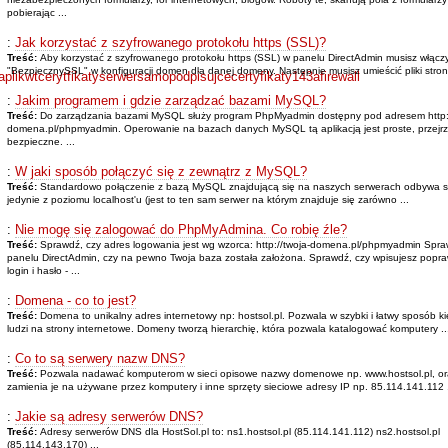
pobierając ...
:
Jak korzystać z szyfrowanego protokołu https (SSL)?
Treść:
Aby korzystać z szyfrowanego protokołu https (SSL) w panelu DirectAdmin musisz włącz
"BezpiecznySSL" w konfiguracji domen dla danej domeny. Następnie musisz umieścić pliki strony
aplikwtcerytfikatyserwersamopodpisujcecertyfikaty143afirewall
:
Jakim programem i gdzie zarządzać bazami MySQL?
Treść:
Do zarządzania bazami MySQL służy program PhpMyadmin dostępny pod adresem http:/
domena.pl/phpmyadmin. Operowanie na bazach danych MySQL tą aplikacją jest proste, przejrzy
bezpieczne. ...
:
W jaki sposób połączyć się z zewnątrz z MySQL?
Treść:
Standardowo połączenie z bazą MySQL znajdującą się na naszych serwerach odbywa s
jedynie z poziomu localhost'u (jest to ten sam serwer na którym znajduje się zarówno ...
:
Nie mogę się zalogować do PhpMyAdmina. Co robię źle?
Treść:
Sprawdź, czy adres logowania jest wg wzorca: http://twoja-domena.pl/phpmyadmin Spr
panelu DirectAdmin, czy na pewno Twoja baza została założona. Sprawdź, czy wpisujesz popr
login i hasło - ...
:
Domena - co to jest?
Treść:
Domena to unikalny adres internetowy np: hostsol.pl. Pozwala w szybki i łatwy sposób k
ludzi na strony internetowe. Domeny tworzą hierarchię, która pozwala katalogować komputery ..
:
Co to są serwery nazw DNS?
Treść:
Pozwala nadawać komputerom w sieci opisowe nazwy domenowe np. www.hostsol.pl, or
zamienia je na używane przez komputery i inne sprzęty sieciowe adresy IP np. 85.114.141.112 .
:
Jakie są adresy serwerów DNS?
Treść:
Adresy serwerów DNS dla HostSol.pl to: ns1.hostsol.pl (85.114.141.112) ns2.hostsol.pl
(85.114.143.170) ...