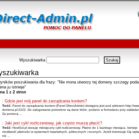
Wyszukiwarka
szukiwarka
yników poszukiwania dla frazy: "Nie mona utworzy tej domeny szczegy pod
na ju istnieje"
na 1 z 2 stron
:
Gdzie jest mój panel do zarządzania kontem?
Treść:
Panel do zarządzania kontem (Panel DirectAdmin) dostępny jest pod adresem http://www
domena.pl:2222. Do zalogowania potrzebne są dane które, podano w formularzu przy zakładan
Za pomocą ...
:
Jaki jest cykl rozliczeniowy, jak często muszę płacić?
Treść:
HostSol.pl stosuje miesięczny cykl rozliczeniowy. Płatne do 1 każdego miesiąca. Istnieje
możliwość płatności w systemach kwartalnych, półrocznych i rocznych. Jeżeli interesuje Cię wpła
niż ...