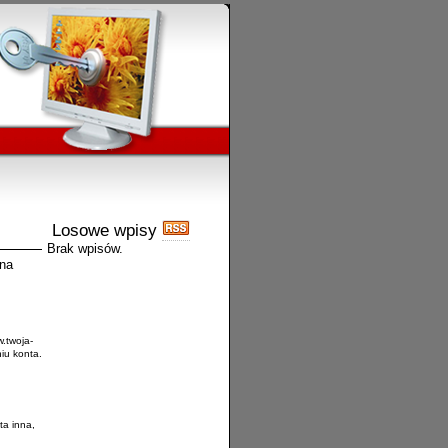
Losowe wpisy
Brak wpisów.
ana
.twoja-
iu konta.
ta inna,