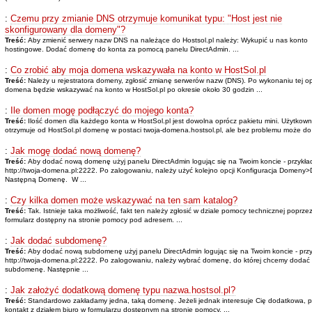
:
Czemu przy zmianie DNS otrzymuje komunikat typu: "Host jest nie
skonfigurowany dla domeny"?
Treść:
Aby zmienić serwery nazw DNS na należące do Hostsol.pl należy: Wykupić u nas konto
hostingowe. Dodać domenę do konta za pomocą panelu DirectAdmin. ...
:
Co zrobić aby moja domena wskazywała na konto w HostSol.pl
Treść:
Należy u rejestratora domeny, zgłosić zmianę serwerów nazw (DNS). Po wykonaniu tej op
domena będzie wskazywać na konto w HostSol.pl po okresie około 30 godzin ...
:
Ile domen mogę podłączyć do mojego konta?
Treść:
Ilość domen dla każdego konta w HostSol.pl jest dowolna oprócz pakietu mini. Użytkown
otrzymuje od HostSol.pl domenę w postaci twoja-domena.hostsol.pl, ale bez problemu może do 
:
Jak mogę dodać nową domenę?
Treść:
Aby dodać nową domenę użyj panelu DirectAdmin logując się na Twoim koncie - przykł
http://twoja-domena.pl:2222. Po zalogowaniu, należy użyć kolejno opcji Konfiguracja Domeny>
Następną Domenę. W ...
:
Czy kilka domen może wskazywać na ten sam katalog?
Treść:
Tak. Istnieje taka możliwość, fakt ten należy zgłosić w dziale pomocy technicznej poprze
formularz dostępny na stronie pomocy pod adresem. ...
:
Jak dodać subdomenę?
Treść:
Aby dodać nową subdomenę użyj panelu DirectAdmin logując się na Twoim koncie - prz
http://twoja-domena.pl:2222. Po zalogowaniu, należy wybrać domenę, do której chcemy dodać
subdomenę. Następnie ...
:
Jak założyć dodatkową domenę typu nazwa.hostsol.pl?
Treść:
Standardowo zakładamy jedna, taką domenę. Jeżeli jednak interesuje Cię dodatkowa, p
kontakt z działem biuro w formularzu dostępnym na stronie pomocy. ...