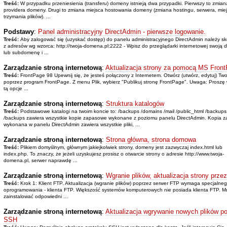
Treść:
W przypadku przeniesienia (transferu) domeny istnieją dwa przypadki. Pierwszy to zmian
providera domeny. Drugi to zmiana miejsca hostowania domeny (zmiana hostingu, serwera, mie
trzymania plików). ...
Podstawy
:
Panel administracyjny DirectAdmin - pierwsze logowanie.
Treść:
Aby zalogować się (uzyskać dostęp) do panelu administracyjnego DirectAdmin należy sk
z adresów wg wzorca: http://twoja-domena.pl:2222 - Wpisz do przeglądarki internetowej swoją
lub subdomenę i ...
Zarządzanie stroną internetową
:
Aktualizacja strony za pomocą MS Fron
Treść:
FrontPage 98 Upewnij się, że jesteś połączony z Internetem. Otwórz (utwórz, edytuj) Two
poprzez program FrontPage. Z menu Plik, wybierz "Publikuj stronę FrontPage". Uwaga: Proszę 
tą opcje ...
Zarządzanie stroną internetową
:
Struktura katalogów
Treść:
Podstawowe katalogi na twoim koncie to: /backups /domains /mail /public_html /backups
/backups zawiera wszystkie kopie zapasowe wykonane z poziomu panelu DirectAdmin. Kopia 
wykonana w panelu DirectAdmin zawiera wszystkie pliki, ...
Zarządzanie stroną internetową
:
Strona główna, strona domowa
Treść:
Plikiem domyślnym, głównym jakiejkolwiek strony, domeny jest zazwyczaj index.html lub
index.php. To znaczy, że jeżeli uzyskujesz prosisz o otwarcie strony o adresie http://www.twoja-
domena.pl, serwer naprawdę ...
Zarządzanie stroną internetową
:
Wgranie plików, aktualizacja strony prze
Treść:
Krok 1: Klient FTP. Aktualizacja (wgranie plików) poprzez serwer FTP wymaga specjalne
oprogramowania - klienta FTP. Większość systemów komputerowych nie posiada klienta FTP. M
zainstalować odpowiedni ...
Zarządzanie stroną internetową
:
Aktualizacja wgrywanie nowych plików p
SSH