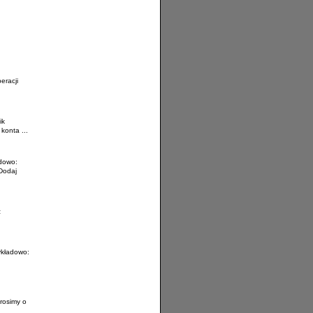
eracji
ik
konta ...
adowo:
Dodaj
z
ykładowo:
rosimy o