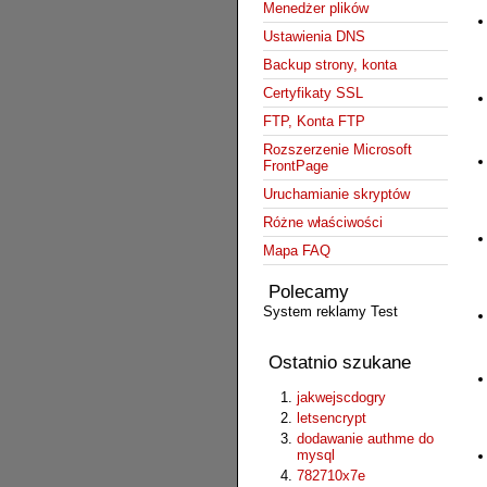
Menedżer plików
Ustawienia DNS
Backup strony, konta
Certyfikaty SSL
FTP, Konta FTP
Rozszerzenie Microsoft
FrontPage
Uruchamianie skryptów
Różne właściwości
Mapa FAQ
Polecamy
System reklamy Test
Ostatnio szukane
jakwejscdogry
letsencrypt
dodawanie authme do
mysql
782710x7e