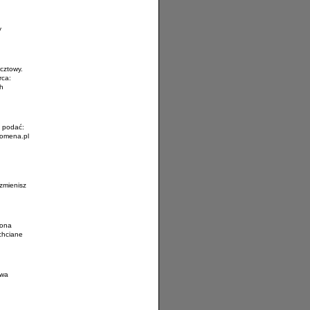
y
cztowy.
rca:
ch
a podać:
domena.pl
zmienisz
 ona
chciane
zwa