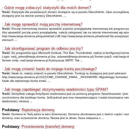
:
Gdzie mogę zobaczyć statystyki dla moich domen?
Treść:
Statystyki dla posiadanych domen dostępne są w panelu DirectAdmin. Opis szczegółow
dostępny jest na stronie pomocy DirectAdmin. ...
:
Jak mogę sprawdzić moją pocztę internetową?
Treść:
Pocztę internetową możesz sprawdzić poprzez przeglądarkę internetową lub program po
Aby sprawdzić pocztę przez przeglądarkę, należy zalogować się na stronie internetowej wg wzo
http://www.twoja-domena.pl/squirrelmail LUB http://www.twoja-domena.pl/webmail Na powyższy
stronach ...
:
Jak skonfigurować program do odbioru poczty?
Treść:
Do programów typu Microsoft Outlook, The Bat, Thunderbird, należy w konfiguracji kont
Login: twój_adres@twoja-domena.pl (np. adamek@twoja-domena.pl) Serwer pop3: mail.twoja-
Serwer smtp: mail.twoja-domena.pl Autoryzacja SMTP: Tak ...
:
Jak mogę zmienić hasło do mojego konta pocztowego?
Treść:
Hasło to, należy zmienić w panelu DirectAdmin. Funkcja ta dostępna jest pod adresem
http://www.twoja-domena.pl:2222/CMD_CHANGE_EMAIL _PASSWORD. Wypełniając formularz 
hasło dla wybranego konta email. ...
:
Jak mogę zapobiegać otrzymywaniu wiadomości typu SPAM?
Treść:
Domyślnie usługa AntySpam realizowana jest za pomocą programu SpamAssassin i jest
uruchomiona dla każdego konta. Jeśli jednak jest ona niewystarczająca i nadal otrzymujesz nie
wiadomości, możesz ...
Podstawy
:
Rejestracja domeny
Treść:
Domena to Twój adres w sieci (Internecie). Domena zbudowana jest z dwóch części: na
domeny, oraz rozszerzenie domeny. Nazwa jest to słowo, fraza związana z ...
Podstawy
:
Przeniesienie (transfer) domeny