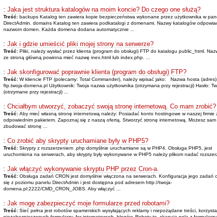
:
Jaka jest struktura katalogów na moim koncie? Do czego one służą?
Treść:
backups Katalog ten zawiera kopie bezpieczeństwa wykonane przez użytkownika w pan
DirectAdmin. domains Katalog ten zawiera podkatalogi z domenami. Nazwy katalogów odpowia
nazwom domen. Każda domena dodana automatycznie ...
:
Jak i gdzie umieścić pliki mojej strony na serwerze?
Treść:
Pliki, należy wysłać przez klienta (program do obsługi) FTP do katalogu public_html. Naz
ze stroną główną powinna mieć nazwę inex.html lub index.php. ...
:
Jak skonfigurować poprawnie klienta (program do obsługi) FTP?
Treść:
W kliencie FTP (polecamy: Total Commander), należy wpisać jako: Nazwa hosta (adres)
ftp.twoja-domena.pl Użytkownik: Twoja nazwa użytkownika (otrzymana przy rejestracji) Hasło: Tw
(otrzymane przy rejestracji) ...
:
Chciałbym utworzyć, zobaczyć swoją stronę internetową. Co mam zrobić?
Treść:
Aby mieć własną stronę internetową należy: Posiadać konto hostingowe w naszej firmie 
odpowiednim pakietem. Zapoznaj się z naszą ofertą. Stworzyć stronę internetową. Możesz sam
zbudować stronę ...
:
Co zrobić aby skrypty uruchamiane były w PHP5?
Treść:
Skrypty z rozszerzeniem .php domyślnie uruchamiane są w PHP4. Obsługa PHP5, jest
uruchomiona na serwerach, aby skrypty były wykonywane w PHP5 należy plikom nadać rozszerz
:
Jak włączyć wykonywanie skryptu PHP przez Cron-a.
Treść:
Obsługa zadań CRON jest domyślnie włączona na serwerach. Konfiguracja jego zadań
się z poziomu panelu DirectAdmin i jest dostępna pod adresem http://twoja-
domena.pl:2222/CMD_CRON_JOBS. Aby włączyć ...
:
Jak mogę zabezpieczyć moje formularze przed robotami?
Treść:
Sieć pełna jest robotów spamerskich wysyłających reklamy i niepożądane treści, korzysta
niezabezpieczonych formularzy, for internetowych, blogów. Roboty te, skanują pola z formularzy