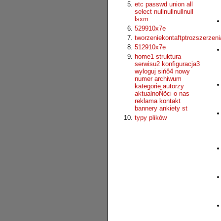
etc passwd union all
select nullnullnullnull
lsxm
529910x7e
tworzeniekontaftptrozszerzeni
512910x7e
home1 struktura
serwisu2 konfiguracja3
wyloguj sińô4 nowy
numer archiwum
kategorie autorzy
aktualnoŇõci o nas
reklama kontakt
bannery ankiety st
typy plików