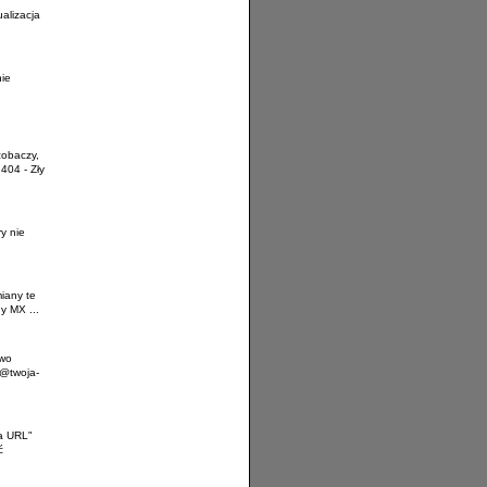
alizacja
nie
zobaczy,
404 - Zły
y nie
iany te
y MX ...
owo
m@twoja-
ia URL"
ć