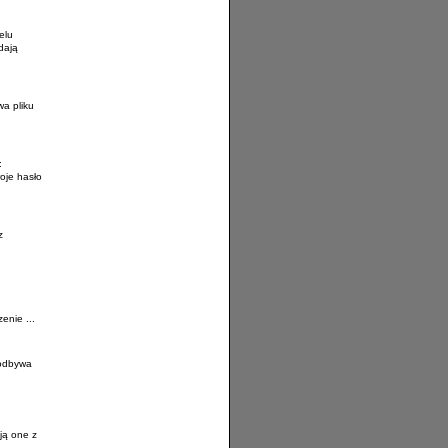
elu
dają
wa pliku
:
oje hasło
z
enie ...
 odbywa
ją one z