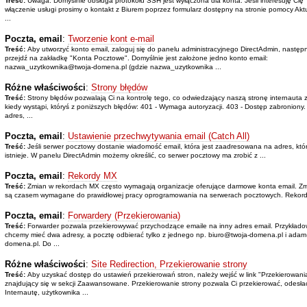
Treść:
Uwaga: Domyślnie obsługa protokołu SSH jest wyłączona dla konta. Jeśli interesuję Cię
włączenie usługi prosimy o kontakt z Biurem poprzez formularz dostępny na stronie pomocy Aktu
...
Poczta, email
:
Tworzenie kont e-mail
Treść:
Aby utworzyć konto email, zaloguj się do panelu administracyjnego DirectAdmin, następ
przejdź na zakładkę "Konta Pocztowe". Domyślnie jest założone jedno konto email:
nazwa_uzytkownika@twoja-domena.pl (gdzie nazwa_uzytkownika ...
Różne właściwości
:
Strony błędów
Treść:
Strony błędów pozwalają Ci na kontrolę tego, co odwiedzający naszą stronę internauta 
kiedy wystąpi, któryś z poniższych błędów: 401 - Wymaga autoryzacji. 403 - Dostęp zabroniony. 
adres, ...
Poczta, email
:
Ustawienie przechwytywania email (Catch All)
Treść:
Jeśli serwer pocztowy dostanie wiadomość email, która jest zaadresowana na adres, któr
istnieje. W panelu DirectAdmin możemy określić, co serwer pocztowy ma zrobić z ...
Poczta, email
:
Rekordy MX
Treść:
Zmian w rekordach MX często wymagają organizacje oferujące darmowe konta email. Zm
są czasem wymagane do prawidłowej pracy oprogramowania na serwerach pocztowych. Rekord
Poczta, email
:
Forwardery (Przekierowania)
Treść:
Forwarder pozwala przekierowywać przychodzące emaile na inny adres email. Przykład
chcemy mieć dwa adresy, a pocztę odbierać tylko z jednego np. biuro@twoja-domena.pl i ada
domena.pl. Do ...
Różne właściwości
:
Site Redirection, Przekierowanie strony
Treść:
Aby uzyskać dostęp do ustawień przekierowań stron, należy wejść w link "Przekierowan
znajdujący się w sekcji Zaawansowane. Przekierowanie strony pozwala Ci przekierować, odesła
Internautę, użytkownika ...