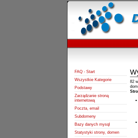
Wy
FAQ - Start
Wszystkie Kategorie
82 w
dome
Podstawy
Stro
Zarządzanie stroną
internetową
Poczta, email
Subdomeny
Bazy danych mysql
Statystyki strony, domen